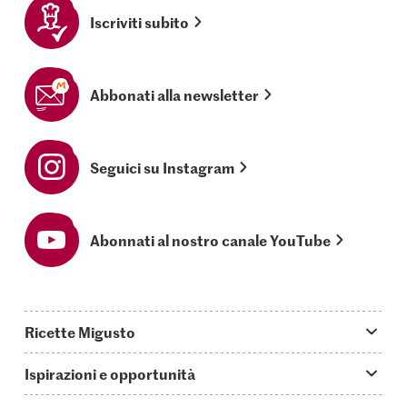
Iscriviti subito
Abbonati alla newsletter
Seguici su Instagram
Abonnati al nostro canale YouTube
Ricette Migusto
App Migusto
Ispirazioni e opportunità
Oggi cucino
Trucchi & astuzie