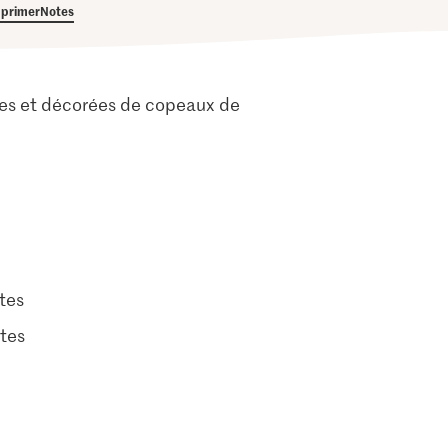
primer
Notes
tées et décorées de copeaux de
tes
tes