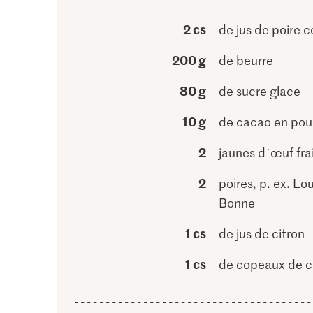
2 cs
de jus de poire 
200 g
de beurre
80 g
de sucre glace
10 g
de cacao en pou
2
jaunes d´œuf fra
2
poires, p. ex. Lo
Bonne
1 cs
de jus de citron
1 cs
de copeaux de c