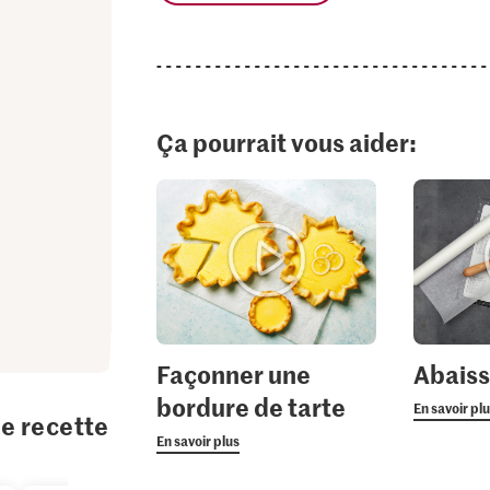
Ça pourrait vous aider:
Façonner une
Abaiss
bordure de tarte
En savoir pl
te recette
En savoir plus