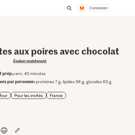
Connexion
Lancer une recherche
tes aux poires avec chocolat
Évaluer maintenant
t prép.:
env. 40 minutes
ives par personne:
protéines 7 g, lipides 56 g, glucides 63 g,
four
Pour les invités
France