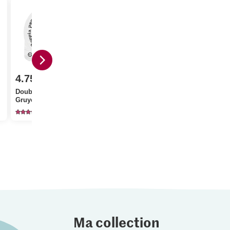
1.80
4.75
3.20
M-Classic 
Double crème de la
Patissier Cacao en
Cristal Sucr
Gruyère
poudre
cristallisé
662
448
11
Ma collection