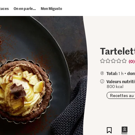
tuces
On en parle…
Mon Migusto
Tartelet
(0)
Total:
don
1 h •
Valeurs nutrit
800 kcal
Recettes au 