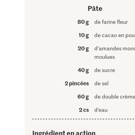
Pâte
80 g
de farine fleur
10 g
de cacao en pou
20 g
d’amandes mon
moulues
40 g
de sucre
2 pincées
de sel
60 g
de double crèm
2 cs
d’eau
Ingrédient en action