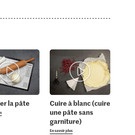
er la pâte
Cuire à blanc (cuire
une pâte sans
us
garniture)
En savoir plus