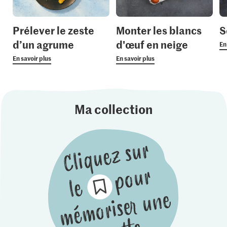
Prélever le zeste
Monter les blancs
S
d’un agrume
d'œuf en neige
En
En savoir plus
En savoir plus
Ma collection