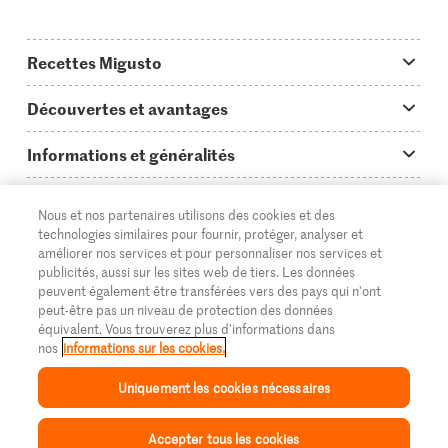
Recettes Migusto
App Migusto
Découvertes et avantages
Idées de menus
Trucs & astuces
Informations et généralités
Plats principaux
On en parle...
Questions concernant Migusto
Découvrir
Nous et nos partenaires utilisons des cookies et des
Simple & vite prêt
Tutoriels
Cuisiner avec Migusto
Supermarché
technologies similaires pour fournir, protéger, analyser et
améliorer nos services et pour personnaliser nos services et
Apéritif
FR
Glossaire des ingrédients
DE
IT
Service clientèle & contact
publicités, aussi sur les sites web de tiers. Les données
Migros Online
peuvent également être transférées vers des pays qui n'ont
Préparations au four
Login Migusto
peut-être pas un niveau de protection des données
Publicité
À propos de Migros
équivalent. Vous trouverez plus d'informations dans
Enfants & famille
nos
informations sur les cookies.
Magazine Migusto
Impressum
Magasins
© 2026 La Fédération des coopératives Migros
Uniquement les cookies nécessaires
Toutes les recettes
Concours
Mentions légales
Cumulus
Protection des données
Accepter tous les cookies
Migros Magazine