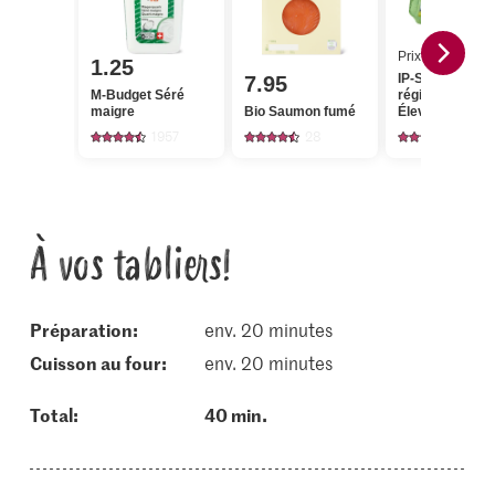
Prix du jour
1.25
IP-SUISSE De l
7.95
M-Budget Séré
région Œufs
maigre
Bio Saumon fumé
Élevage en plei
air
1957
28
743
À vos tabliers!
Préparation:
env. 20 minutes
cuisson au four:
env. 20 minutes
Total:
40 min.