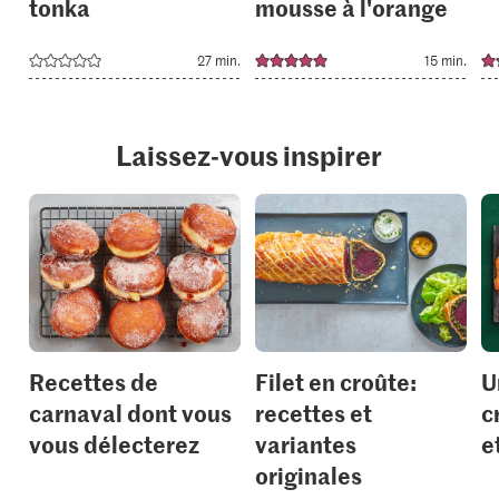
tonka
mousse à l'orange
27 min.
15 min.
Laissez-vous inspirer
Recettes de
Filet en croûte:
U
carnaval dont vous
recettes et
c
vous délecterez
variantes
e
originales