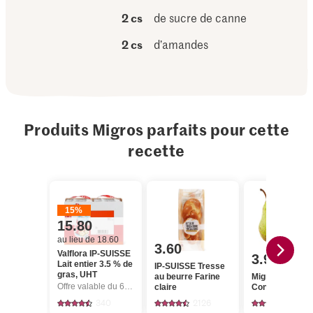
2 cs
de sucre de canne
2 cs
d’amandes
Produits Migros parfaits pour cette
recette
15%
15.80
au lieu de 18.60
3.60
Valflora IP-SUISSE
3.95
Lait entier 3.5 % de
IP-SUISSE Tresse
gras, UHT
au beurre Farine
Migros Poires
Offre valable du 6.8 au 12.8.2026, jusqu’à épuisement du stock.
claire
Conférence
340
2126
1082