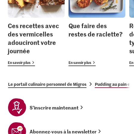
Ces recettes avec
Que faire des
R
des vermicelles
restes de raclette?
d
adouciront votre
t
journée
s
En savoir plus
En savoir plus
En 
Le portail culinaire personnel de Migros
Pudding au pain et 
S’inscrire maintenant
Abonnez-vous à la newsletter