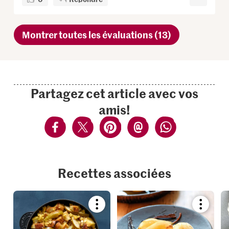
Montrer toutes les évaluations (13)
Partagez cet article avec vos
amis!
Recettes associées
Bookmark
Bookmar
recipe
recipe
or
or