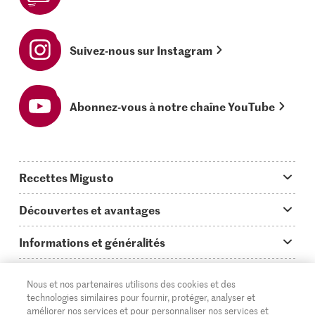
Suivez-nous sur Instagram
Abonnez-vous à notre chaîne YouTube
Recettes Migusto
App Migusto
Découvertes et avantages
Idées de menus
Trucs & astuces
Informations et généralités
Plats principaux
On en parle...
Questions concernant Migusto
Découvrir
Nous et nos partenaires utilisons des cookies et des
Simple & vite prêt
Tutoriels
Cuisiner avec Migusto
technologies similaires pour fournir, protéger, analyser et
Supermarché
améliorer nos services et pour personnaliser nos services et