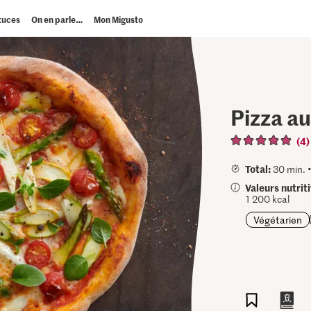
tuces
On en parle…
Mon Migusto
Pizza a
(4)
Total:
30 min. 
Valeurs nutrit
1 200 kcal
Végétarien