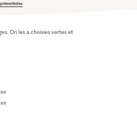
primer
Notes
es. On les a choisies vertes et
tes
tes