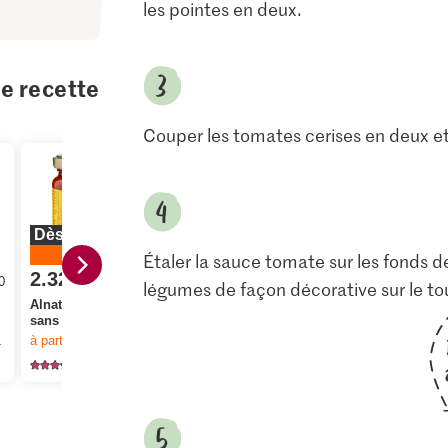
les pointes en deux.
te recette
Couper les tomates cerises en deux et 
Dès 2 pièces
20%
Étaler la sauce tomate sur les fonds de
2.32
0
au lieu de 2.90
légumes de façon décorative sur le tout
14.95
4.95
Alnatura Bio Classique
sans ail
Extra Asperges
Sélection 
isement du stock.
à partir de 2
articles,
Offre valable du 6.8 au 12.8.2026, jusqu’à épuisement du stock.
blanches
cerises en 
2
336
31