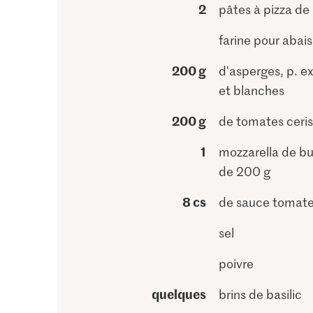
2
pâtes à pizza de
farine pour abais
200 g
d'asperges, p. ex
et blanches
200 g
de tomates ceri
1
mozzarella de bu
de 200 g
8 cs
de sauce tomat
sel
poivre
quelques
brins de basilic