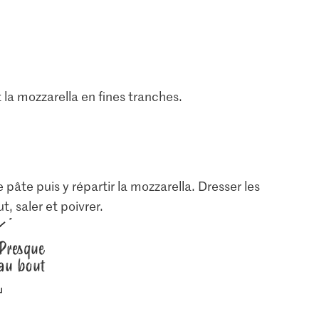
la mozzarella en fines tranches.
 pâte puis y répartir la mozzarella. Dresser les
, saler et poivrer.
3.70
2.20
Tomates
Anna's Best Pâte à
Presque
branche
pizza à l’huile d’olive
Migros Basilic
7
au bout
139
650