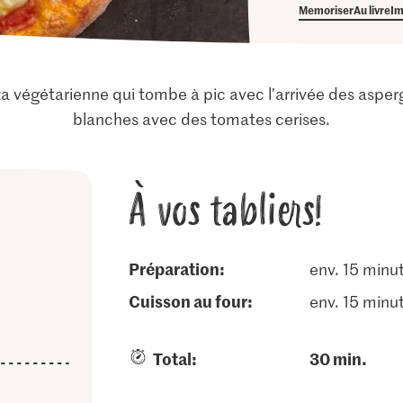
Memoriser
Au livre
Im
a végétarienne qui tombe à pic avec l'arrivée des asperg
blanches avec des tomates cerises.
À vos tabliers!
Préparation:
env. 15 minu
cuisson au four:
env. 15 minu
Total:
30 min.