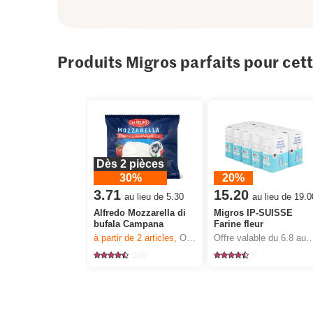
Produits Migros parfaits pour cet
Dès 2 pièces
30%
20%
3.71
15.20
au lieu de 5.30
au lieu de 19.0
Alfredo Mozzarella di
Migros IP-SUISSE
bufala Campana
Farine fleur
à partir de 2
articles,
Offre valable du 6.8 au 12.8.2026, jusqu’à épuisement du stock.
Offre valable du 6.8 au 12.8.2026, jusqu’à épu
255
5