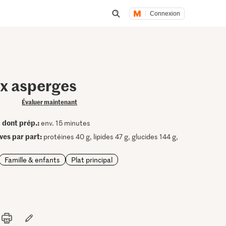
Connexion
Lancer une recherche
ux asperges
Évaluer maintenant
dont prép.:
•
env. 15 minutes
ives par part:
protéines 40 g, lipides 47 g, glucides 144 g,
Famille & enfants
Plat principal