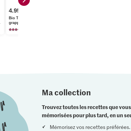
4.95
3.70
Prix du jour
Bio Tomates en
Anna's Best Pâte à
grappes
pizza à l’huile d’olive
Palourdes 
186
139
20
Ma collection
Trouvez toutes les recettes que vous
mémorisées pour plus tard, en un seu
Mémorisez vos recettes préférées.