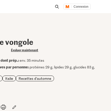
Connexion
Lancer une recherche
le vongole
Évaluer maintenant
dont prép.:
•
env. 35 minutes
ives par personne:
protéines 29 g, lipides 29 g, glucides 83 g,
Italie
Recettes d'automne