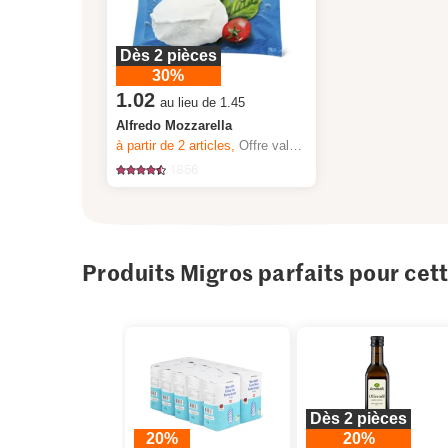
Dès 2 pièces
30%
1.02
au lieu de 1.45
Alfredo Mozzarella
à partir de 2
articles,
Offre valable du 6.8 au 12.8.2026, jusqu’à épuisement du stock.
1856
Produits Migros parfaits pour cet
Dès 2 pièces
20%
20%