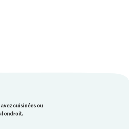
1.35
1.05
Longobardi Sauce
Jura Sel Sel iodé et
Verace
pizza Peperoncino
fluoré
189
1242
 avez cuisinées ou
l endroit.