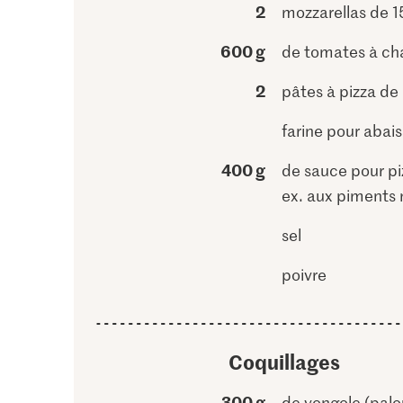
2
mozzarellas de 1
600 g
de tomates à ch
2
pâtes à pizza de
farine pour abais
400 g
de sauce pour pi
ex. aux piments 
sel
poivre
Coquillages
300 g
de vongole (palo