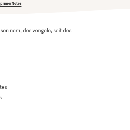
primer
Notes
ù son nom, des vongole, soit des
tes
s