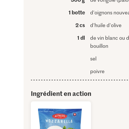
1 botte
d'oignons nouve
2 cs
d'huile d'olive
1 dl
de vin blanc ou 
bouillon
sel
poivre
Ingrédient en action