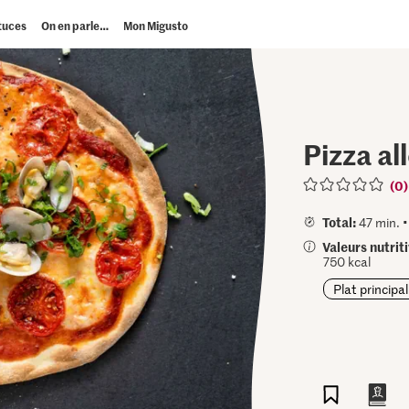
tuces
On en parle…
Mon Migusto
Pizza al
(0)
Total:
47 min. 
Valeurs nutrit
750 kcal
Plat principal