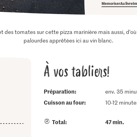
Memoriser
Au livre
Im
a et des tomates sur cette pizza marinière mais aussi, d’o
palourdes apprêtées ici au vin blanc.
À vos tabliers!
Préparation:
env. 35 minu
cuisson au four:
10-12 minute
Total:
47 min.