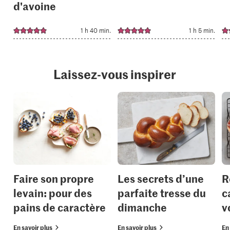
d'avoine
1 h 40 min.
1 h 5 min.
Laissez-vous inspirer
Faire son propre
Les secrets d’une
R
levain: pour des
parfaite tresse du
c
pains de caractère
dimanche
v
En savoir plus
En savoir plus
En 