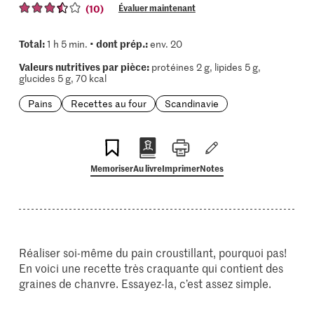
(10)
Évaluer maintenant
Total:
dont prép.:
1 h 5 min. •
env. 20
Valeurs nutritives par pièce:
protéines 2 g, lipides 5 g,
glucides 5 g, 70 kcal
Pains
Recettes au four
Scandinavie
Memoriser
Au livre
Imprimer
Notes
Réaliser soi-même du pain croustillant, pourquoi pas!
En voici une recette très craquante qui contient des
graines de chanvre. Essayez-la, c’est assez simple.