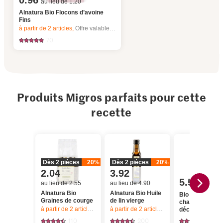
0.96
au lieu de 1.20
Alnatura Bio Flocons d’avoine
Fins
à partir de 2
articles,
Offre valable du 6.8 au 12.8.2026, jusqu’à épuisement du stock.
70
Produits Migros parfaits pour cette
recette
Dès 2 pièces
20%
Dès 2 pièces
20%
2.04
3.92
5.50
au lieu de 2.55
au lieu de 4.90
Alnatura Bio
Alnatura Bio Huile
Bio Graines de
Graines de courge
de lin vierge
chanvre
à partir de 2
articles,
Offre valable du 6.8 au 12.8.2026, jusqu’à épu
à partir de 2
articles,
Offre valable du 6.8
décortiquées
110
200
29