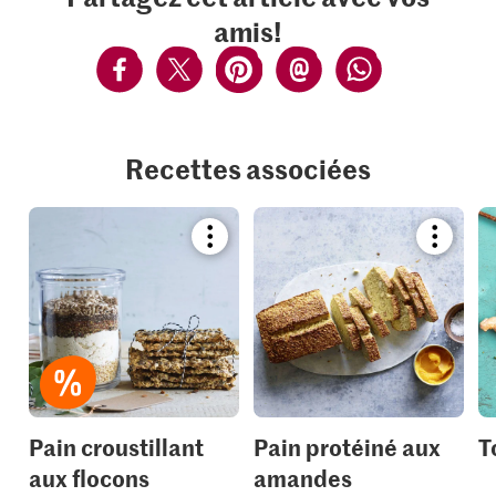
amis!
Recettes associées
Bookmark
Bookmar
recipe
recipe
or
or
add
add
it
it
to
to
your
your
collections.
collection
Pain croustillant
Pain protéiné aux
T
aux flocons
amandes