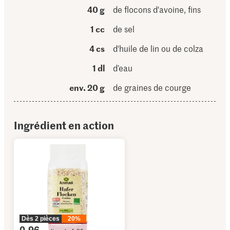
40 g
de flocons d'avoine, fins
1 cc
de sel
4 cs
d'huile de lin ou de colza
1 dl
d’eau
env. 20 g
de graines de courge
Ingrédient en action
Dès 2 pièces
20%