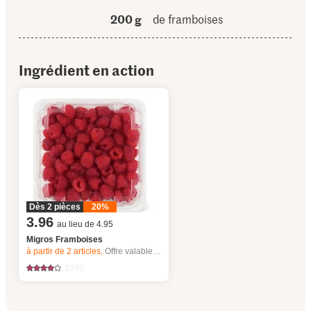
200 g
de framboises
Ingrédient en action
Dès 2 pièces
20%
3.96
au lieu de 4.95
Migros Framboises
à partir de 2
articles,
Offre valable du 6.8 au 12.8.2026, jusqu’à épuisement du stock.
2395