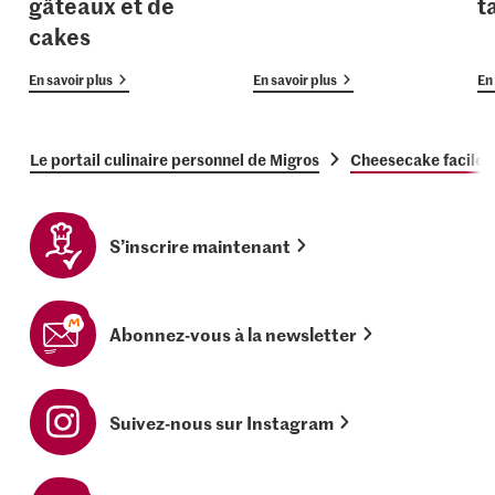
gâteaux et de
t
cakes
En savoir plus
En savoir plus
En 
Le portail culinaire personnel de Migros
Cheesecake facile 
S’inscrire maintenant
Abonnez-vous à la newsletter
Suivez-nous sur Instagram