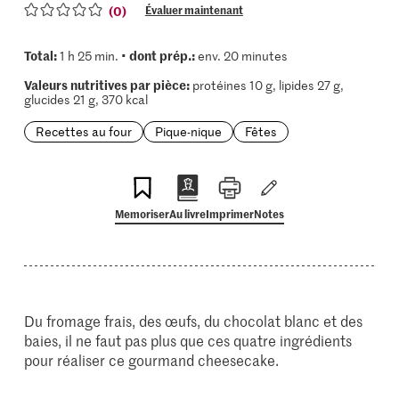
(0)
Évaluer maintenant
Total:
dont prép.:
1 h 25 min. •
env. 20 minutes
Valeurs nutritives par pièce:
protéines 10 g, lipides 27 g,
glucides 21 g, 370 kcal
Recettes au four
Pique-nique
Fêtes
Memoriser
Au livre
Imprimer
Notes
Du fromage frais, des œufs, du chocolat blanc et des
baies, il ne faut pas plus que ces quatre ingrédients
pour réaliser ce gourmand cheesecake.