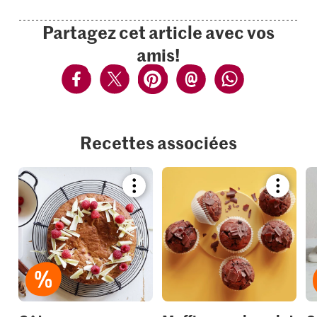
Partagez cet article avec vos
amis!
Recettes associées
Bookmark
Bookmar
recipe
recipe
or
or
add
add
it
it
to
to
your
your
collections.
collection