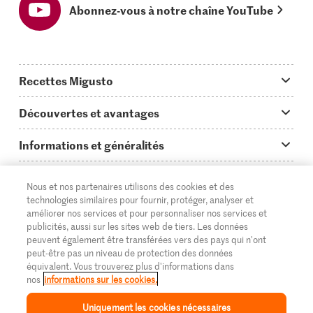
Abonnez-vous à notre chaîne YouTube
Recettes Migusto
App Migusto
Découvertes et avantages
Idées de menus
Trucs & astuces
Informations et généralités
Plats principaux
On en parle...
Questions concernant Migusto
Découvrir
Nous et nos partenaires utilisons des cookies et des
Simple & vite prêt
Tutoriels
Cuisiner avec Migusto
technologies similaires pour fournir, protéger, analyser et
Supermarché
améliorer nos services et pour personnaliser nos services et
Apéritif
FR
Glossaire des ingrédients
DE
IT
publicités, aussi sur les sites web de tiers. Les données
Service clientèle & contact
Migros Online
peuvent également être transférées vers des pays qui n'ont
Préparations au four
peut-être pas un niveau de protection des données
Login Migusto
Publicité
À propos de Migros
équivalent. Vous trouverez plus d'informations dans
nos
informations sur les cookies.
Enfants & famille
Magazine Migusto
Impressum
Magasins
© 2026 La Fédération des coopératives Migros
Uniquement les cookies nécessaires
Toutes les recettes
Concours