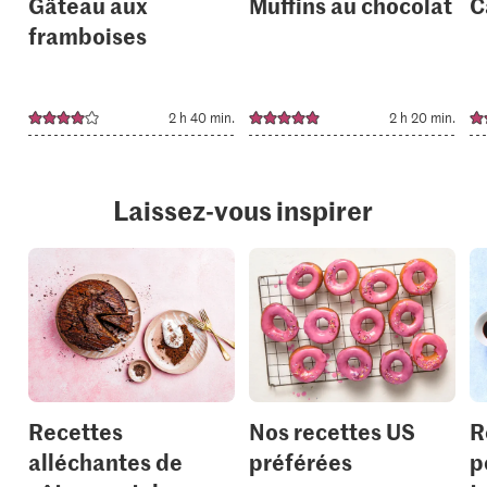
Gâteau aux
Muffins au chocolat
C
framboises
2 h 40 min.
2 h 20 min.
Laissez-vous inspirer
Recettes
Nos recettes US
R
alléchantes de
préférées
p