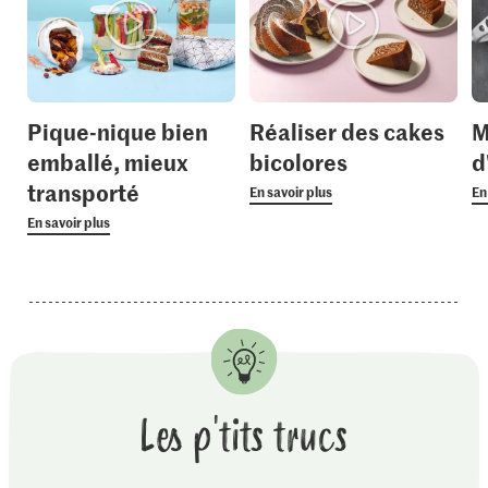
Pique-nique bien
Réaliser des cakes
M
emballé, mieux
bicolores
d
transporté
En savoir plus
En
En savoir plus
Les p'tits trucs