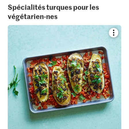
Spécialités turques pour les
végétarien-nes
Bookmar
recipe
or
add
it
to
your
collectio