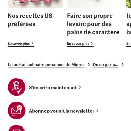
Nos recettes US
Faire son propre
I
préférées
levain: pour des
a
pains de caractère
b
En savoir plus
En savoir plus
En 
Le portail culinaire personnel de Migros
On en parle…
14
S’inscrire maintenant
Abonnez-vous à la newsletter