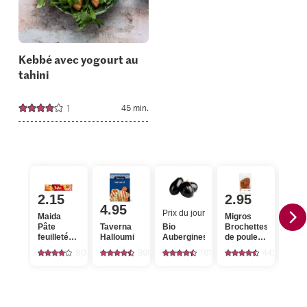
collections.
Kebbé avec yogourt au
tahini
1
45 min.
2.15
2.95
2.
4.95
Prix du jour
Maida
Migros
Bio 
Pâte
Taverna
Bio
Brochettes
hach
feuilletée
Halloumi
Aubergines
de poulet
bœu
Jufka pour
kebab
80
399
161
442
burek, pita
et baklava