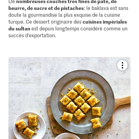
De
nombreuses couches très fines de pâte, de
beurre, de sucre et de pistaches
: le baklava est sans
doute la gourmandise la plus exquise de la cuisine
turque. Ce dessert originaire des
cuisines impériales
du sultan
est depuis longtemps considéré comme un
succès d'exportation.
Bookmar
recipe
or
add
it
to
your
collectio