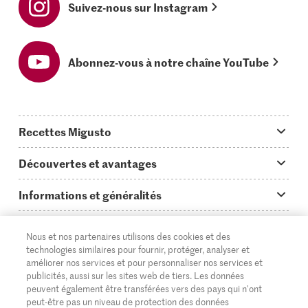
Suivez-nous sur Instagram
Abonnez-vous à notre chaîne YouTube
Recettes Migusto
App Migusto
Découvertes et avantages
Idées de menus
Trucs & astuces
Informations et généralités
Plats principaux
On en parle...
Questions concernant Migusto
Découvrir
Nous et nos partenaires utilisons des cookies et des
Simple & vite prêt
Tutoriels
Cuisiner avec Migusto
Supermarché
technologies similaires pour fournir, protéger, analyser et
améliorer nos services et pour personnaliser nos services et
Apéritif
FR
Glossaire des ingrédients
DE
IT
Service clientèle & contact
publicités, aussi sur les sites web de tiers. Les données
Migros Online
peuvent également être transférées vers des pays qui n'ont
Préparations au four
Login Migusto
peut-être pas un niveau de protection des données
Publicité
À propos de Migros