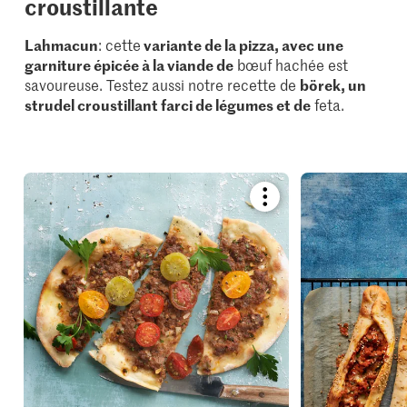
croustillante
Lahmacun
: cette
variante de la pizza, avec une
garniture épicée à la viande de
bœuf hachée est
savoureuse. Testez aussi notre recette de
börek, un
strudel croustillant farci de légumes et de
feta.
Bookmark
recipe
or
add
it
to
your
collections.