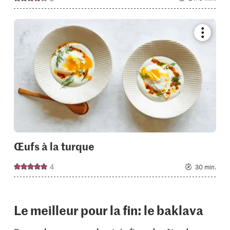
Bookmar
recipe
or
add
it
to
your
collectio
Œufs à la turque
4
30 min.
Le meilleur pour la fin: le baklava