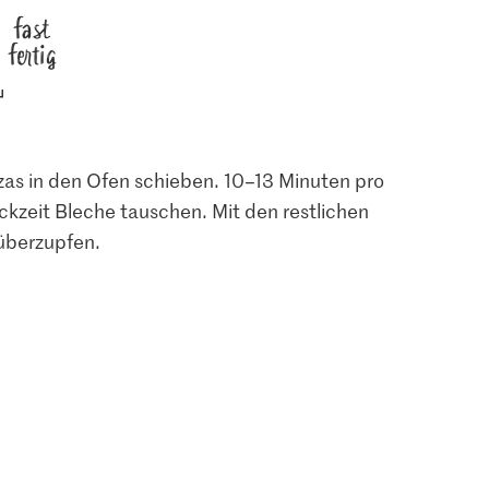
fast
fertig
zzas in den Ofen schieben. 10–13 Minuten pro
kzeit Bleche tauschen. Mit den restlichen
rüberzupfen.
3.70
2.20
agespreis
Anna's Best Pizzateig
hnen
mit Olivenöl
Migros Basilikum
53
139
651