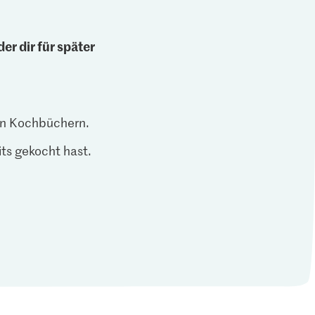
er dir für später
len Kochbüchern.
ts gekocht hast.