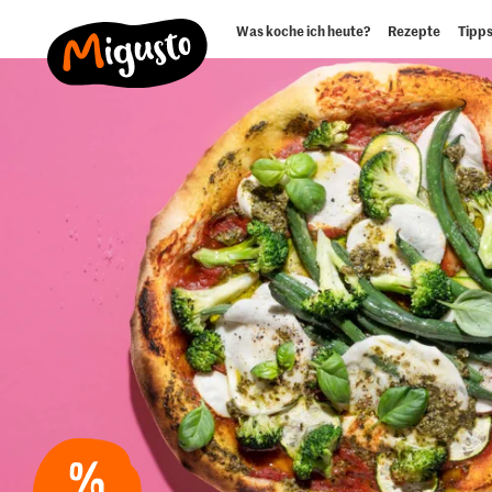
Was koche ich heute?
Rezepte
Tipps