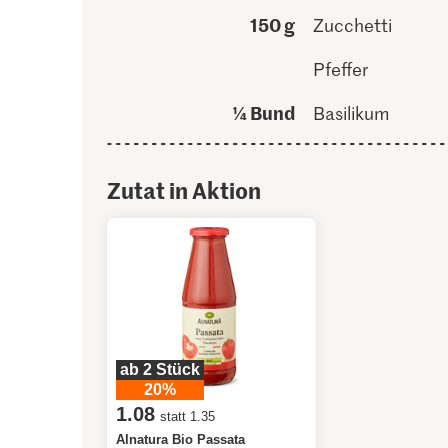
150 g
Zucchetti
Pfeffer
¼ Bund
Basilikum
Zutat in Aktion
ab 2 Stück
20%
1.08
statt 1.35
Alnatura Bio Passata