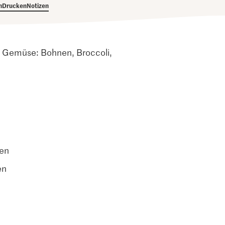
h
Drucken
Notizen
em Gemüse: Bohnen, Broccoli,
ten
en