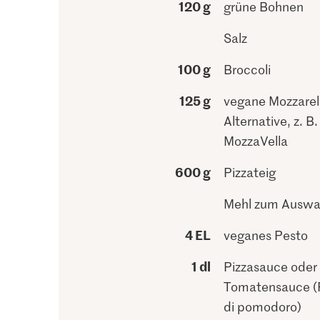
120 g
grüne Bohnen
Salz
100 g
Broccoli
125 g
vegane Mozzarel
Alternative, z. B.
MozzaVella
600 g
Pizzateig
Mehl zum Auswa
4 EL
veganes Pesto
1 dl
Pizzasauce oder 
Tomatensauce (
di pomodoro)