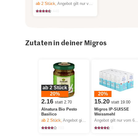
ab 2
Stück,
Angebot gilt nur vom 6.8. bis 12.8.2026, solange Vorrat.
446
Zutaten in deiner Migros
ab 2 Stück
20%
20%
2.16
15.20
statt 2.70
statt 19.00
Alnatura Bio Pesto
Migros IP-SUISSE
Basilico
Weissmehl
ab 2
Stück,
Angebot gilt nur vom 6.8. bis 12.8.2026, solange Vorrat.
Angebot gilt nur vom 6.8. bis 12.8.2026, sola
193
5