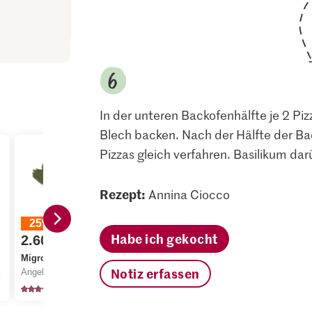
In der unteren Backofenhälfte je 2 Pi
Blech backen. Nach der Hälfte der Bac
Pizzas gleich verfahren. Basilikum da
Rezept:
Annina Ciocco
25%
Habe ich gekocht
2.60
statt 3.50
3.45
Aktueller T
Migros Zucchetti
Notiz erfassen
nge Vorrat.
Angebot gilt nur vom 6.8. bis 12.8.2026, solange Vorrat.
Simply Capresegenuss
Migros Bo
2850
18
12