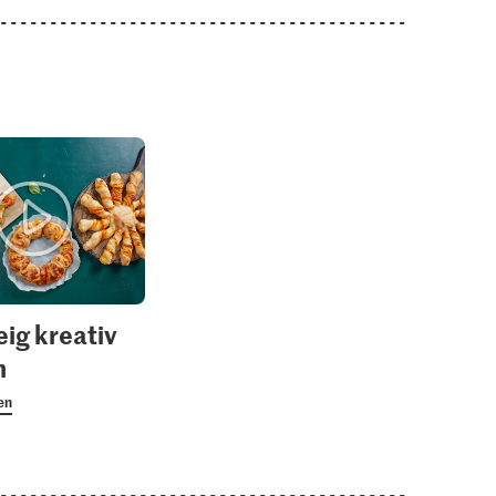
eig kreativ
n
en