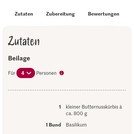
Zutaten
Zubereitung
Bewertungen
Zutaten
Beilage
Für
4
Personen
1
kleiner Butternusskürbis à
ca. 800 g
1 Bund
Basilikum