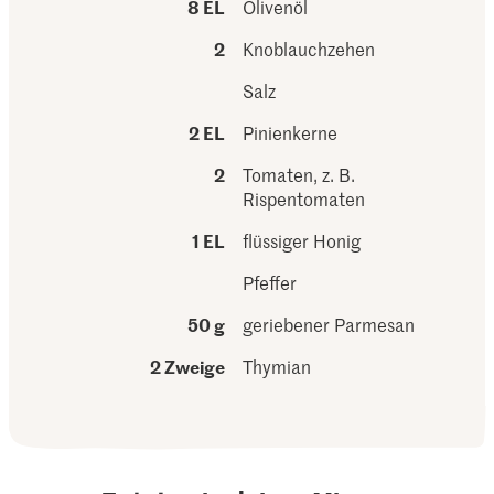
8 EL
Olivenöl
2
Knoblauchzehen
Salz
2 EL
Pinienkerne
2
Tomaten, z. B.
Rispentomaten
1 EL
flüssiger Honig
Pfeffer
50 g
geriebener Parmesan
2 Zweige
Thymian