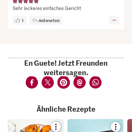
Sehr leckeres einfaches Gericht
1
Antworten
En Guete! Jetzt Freunden
weitersagen.
Ähnliche Rezepte
Bookmark
Bookmar