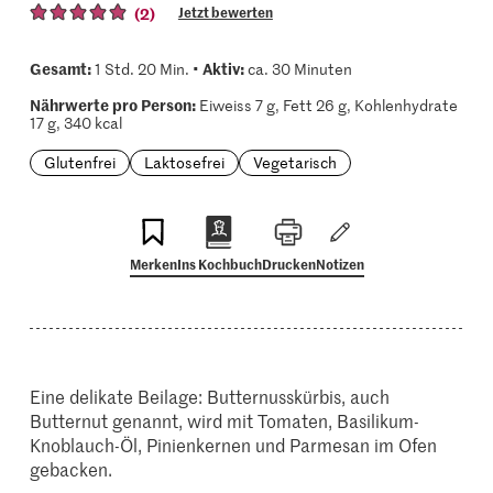
(2)
Jetzt bewerten
Gesamt:
Aktiv:
1 Std. 20 Min. •
ca. 30 Minuten
Nährwerte pro Person:
Eiweiss 7 g, Fett 26 g, Kohlenhydrate
17 g, 340 kcal
Glutenfrei
Laktosefrei
Vegetarisch
Merken
Ins Kochbuch
Drucken
Notizen
Eine delikate Beilage: Butternusskürbis, auch
Butternut genannt, wird mit Tomaten, Basilikum-
Knoblauch-Öl, Pinienkernen und Parmesan im Ofen
gebacken.