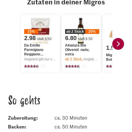
Zutaten in deiner Migros
15%
ab 2 Stück
20%
2.98
6.80
statt 3.50
statt 8.50
Da Emilio
Alnatura Bio
1.50
Parmigiano
Olivenöl nativ,
Reggiano
extra
Migros Kürbis
Reibkäse
Angebot gilt nur vom 6.8. bis 12.8.2026, solange Vorrat.
ab 2
Stück,
Angebot gilt nur vom 6.8. bis 12.8.2026, solange Vorrat.
Butternuss
189
125
641
So gehts
Zubereitung:
ca. 30 Minuten
backen:
ca. 50 Minuten