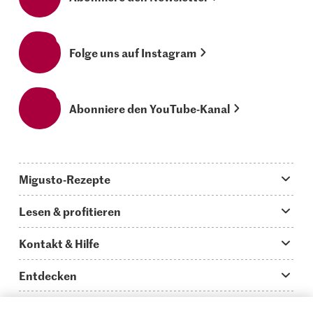
Folge uns auf Instagram
Abonniere den YouTube-Kanal
Migusto-Rezepte
Migusto App
Lesen & profitieren
Was koche ich heute?
Tipps & Tricks
Kontakt & Hilfe
Hauptgerichte
Storys
Fragen zu Migusto
Entdecken
Schnelle & einfache Rezepte
How to-Videos
Infos zum Kochen mit Migusto
Supermarkt