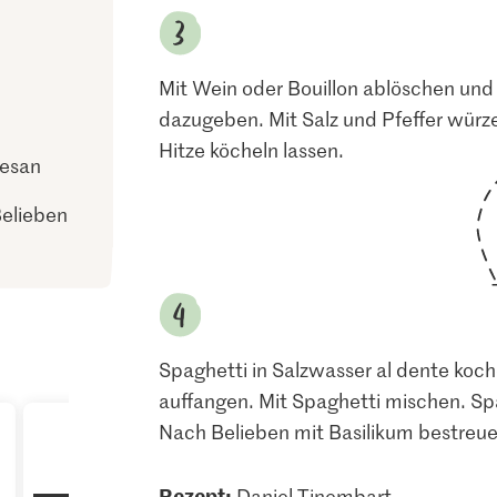
Mit Wein oder Bouillon ablöschen und
dazugeben. Mit Salz und Pfeffer würz
Hitze köcheln lassen.
mesan
Belieben
Spaghetti in Salzwasser al dente ko
auffangen. Mit Spaghetti mischen. S
Nach Belieben mit Basilikum bestreue
Rezept:
Daniel Tinembart