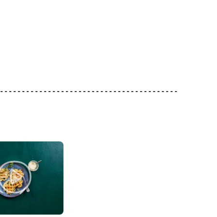
1.80
1.95
 Tomaten
Migros IP-SUISSE
Hackfleisch gemischt
Migros Karotten
2
490
4263