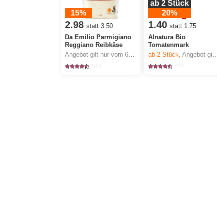
ab 2 Stück
15%
20%
2.98
1.40
statt 3.50
statt 1.75
Da Emilio Parmigiano
Alnatura Bio
Reggiano Reibkäse
Tomatenmark
Angebot gilt nur vom 6.8. bis 12.8.2026, solange Vorrat.
ab 2
Stück,
Angebot gilt nur vom 6.8. bis 12.8.2026, solange Vorrat.
190
274