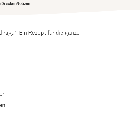
h
Drucken
Notizen
l ragù". Ein Rezept für die ganze
ten
en