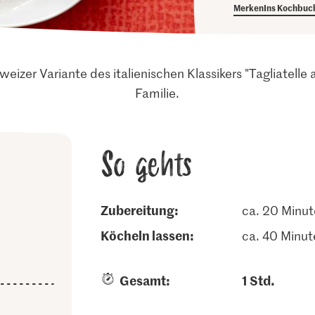
Merken
Ins Kochbuc
eizer Variante des italienischen Klassikers "Tagliatelle a
Familie.
So gehts
Zubereitung:
ca. 20 Minu
köcheln lassen:
ca. 40 Minut
Gesamt:
1 Std.