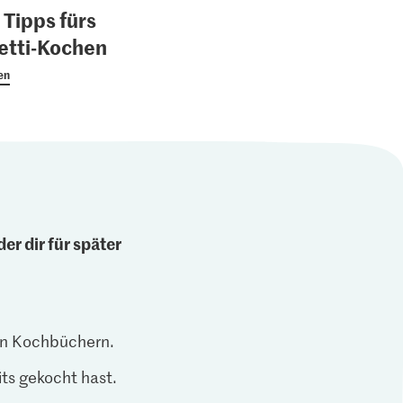
 Tipps fürs
etti-Kochen
en
er dir für später
len Kochbüchern.
ts gekocht hast.