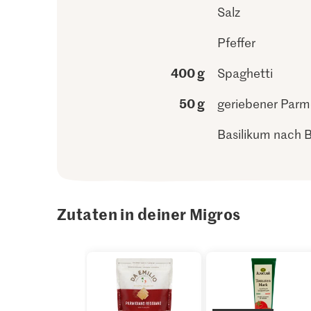
Salz
Pfeffer
400 g
Spaghetti
50 g
geriebener Par
Basilikum nach 
Zutaten in deiner Migros