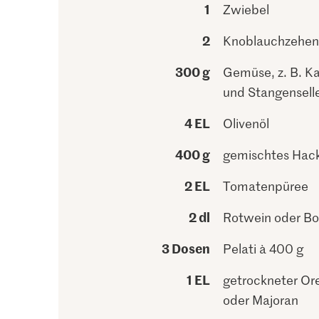
1
Zwiebel
2
Knoblauchzehen
300 g
Gemüse, z. B. K
und Stangenselle
4 EL
Olivenöl
400 g
gemischtes Hack
2 EL
Tomatenpüree
2 dl
Rotwein oder Bou
3 Dosen
Pelati à 400 g
1 EL
getrockneter Or
oder Majoran