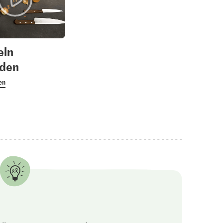
eln
iden
en