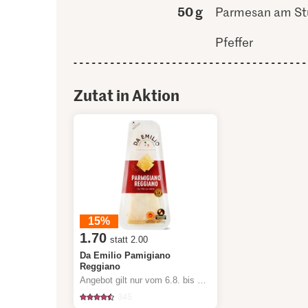
50 g
Parmesan am St
Pfeffer
Zutat in Aktion
15%
1.70
statt 2.00
Da Emilio Pamigiano
Reggiano
Angebot gilt nur vom 6.8. bis 12.8.2026, solange Vorrat.
345