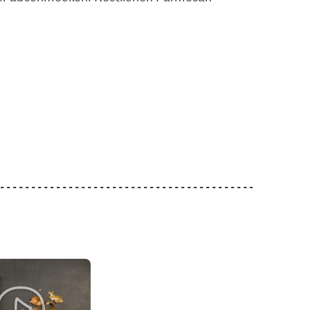
1.05
2.80
Jura Sel Salz jodiert &
M-Classic Pfeffer
utter
fluoridiert
Nachfüllbeutel
27
1242
137