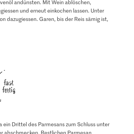
ivenöl andünsten. Mit Wein ablöschen,
ugiessen und erneut einkochen lassen. Unter
 dazugiessen. Garen, bis der Reis sämig ist,
fast
fertig
a ein Drittel des Parmesans zum Schluss unter
ffer abschmecken. Restlichen Parmesan