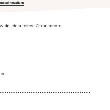
h
Drucken
Notizen
wein, einer feinen Zitronennote
en