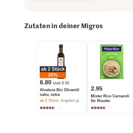
Zutaten in deiner Migros
ab 2 Stück
20%
6.80
statt 8.50
2.95
Alnatura Bio Olivenöl
nativ, extra
Mister Rice Carnaroli
ab 2
Stück,
Angebot gilt nur vom 6.8. bis 12.8.2026, solange Vorrat.
für Risotto
125
43