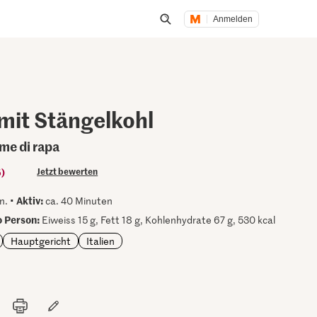
Anmelden
Suche öffnen
 mit Stängelkohl
ime di rapa
5)
Jetzt bewerten
Aktiv:
n. •
ca. 40 Minuten
 Person:
Eiweiss 15 g, Fett 18 g, Kohlenhydrate 67 g, 530 kcal
Hauptgericht
Italien