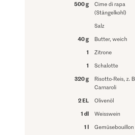
500 g
Cime di rapa
(Stängelkohl)
Salz
40 g
Butter, weich
1
Zitrone
1
Schalotte
320 g
Risotto-Reis, z. B
Carnaroli
2 EL
Olivenöl
1 dl
Weisswein
1 l
Gemüsebouillon