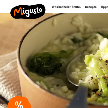
Was koche ich heute?
Rezepte
Tipps