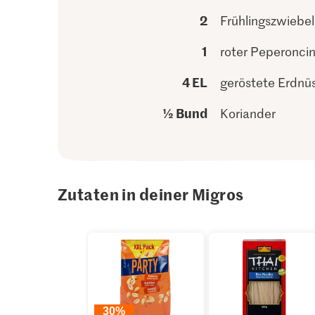
2
Frühlingszwiebe
1
roter Peperonci
4 EL
geröstete Erdnü
½ Bund
Koriander
Zutaten in deiner Migros
30%