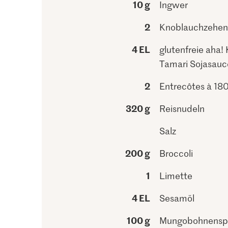
10 g
Ingwer
2
Knoblauchzehen
4 EL
glutenfreie aha!
Tamari Sojasauc
2
Entrecôtes à 180
320 g
Reisnudeln
Salz
200 g
Broccoli
1
Limette
4 EL
Sesamöl
100 g
Mungobohnensp