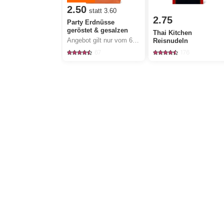
2.50
statt 3.60
2.75
Party Erdnüsse
geröstet & gesalzen
Thai Kitchen
Angebot gilt nur vom 6.8. bis 12.8.2026, solange Vorrat.
Reisnudeln
67
176