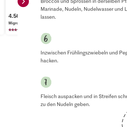
Broccoli und Sprossen in derselben Pf
Marinade, Nudeln, Nudelwasser und 
5.80
4.50
2.20
lassen.
Kikkoman Tamari
Migros Rindsentrecote
Sojasauce
Bio Mungo
15
77
43
Inzwischen Frühlingszwiebeln und Pep
hacken.
Fleisch auspacken und in Streifen sch
zu den Nudeln geben.