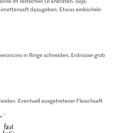
anne im restlichen Öl anbraten. Soja-
Limettensaft dazugeben. Etwas einköcheln
1.05
1.90
Jura Sel Salz jodiert &
 Sprossen
Migros Koriander
fluoridiert
0
532
1242
eroncino in Ringe schneiden, Erdnüsse grob
neiden. Eventuell ausgetretener Fleischsaft
fast