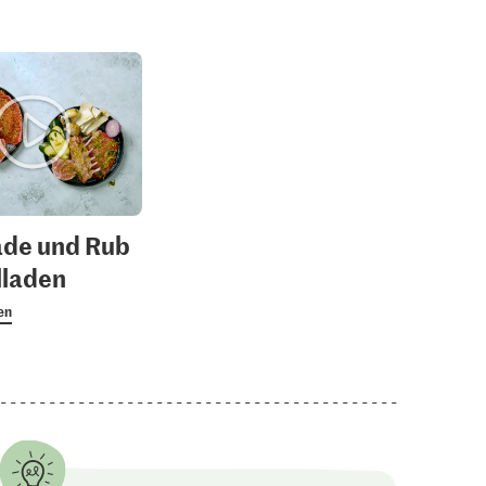
ade und Rub
illaden
en