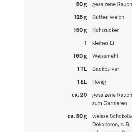
50 g
gesalzene Rauc
125 g
Butter, weich
150 g
Rohrzucker
1
kleines Ei
160 g
Weissmehl
1 TL
Backpulver
1 EL
Honig
ca. 20
gesalzene Rauc
zum Garnieren
ca. 50 g
weisse Schokol
Dekorieren, z. B.