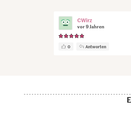
CWirz
vor 9 Jahren
0
Antworten
E