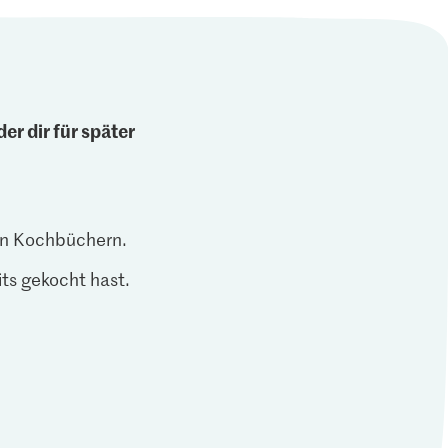
er dir für später
len Kochbüchern.
ts gekocht hast.