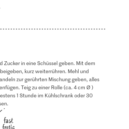
.
d Zucker in eine Schüssel geben. Mit dem
beigeben, kurz weiterrühren. Mehl und
ndeln zur gerührten Mischung geben, alles
fügen. Teig zu einer Rolle (ca. 4 cm Ø )
ndestens 1 Stunde im Kühlschrank oder 30
sen.
fast
fertig