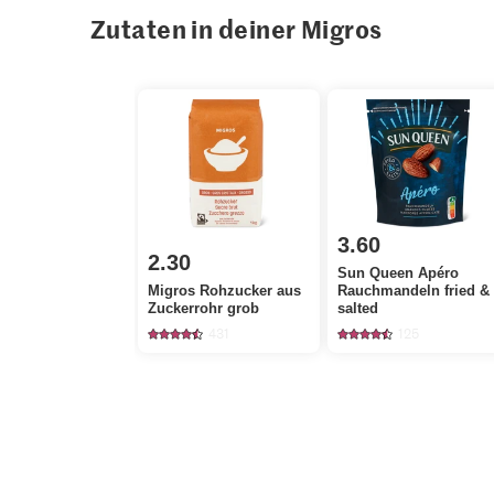
Zutaten in deiner Migros
3.60
2.30
Sun Queen Apéro
Migros Rohzucker aus
Rauchmandeln fried &
Zuckerrohr grob
salted
431
125