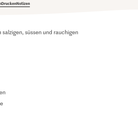
h
Drucken
Notizen
n salzigen, süssen und rauchigen
ten
de