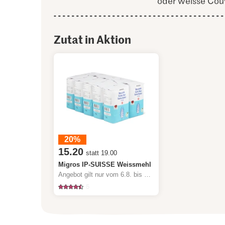
oder weisse Cou
Zutat in Aktion
20%
15.20
statt 19.00
Migros IP-SUISSE Weissmehl
Angebot gilt nur vom 6.8. bis 12.8.2026, solange Vorrat.
5