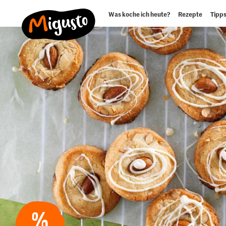
Was koche ich heute?
Rezepte
Tipps