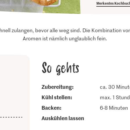
Merken
Ins Kochbuc
nell zulangen, bevor alle weg sind. Die Kombination vo
Aromen ist nämlich unglaublich fein.
So gehts
Zubereitung:
ca. 30 Minu
kühl stellen:
max. 1 Stun
backen:
6-8 Minuten
auskühlen lassen