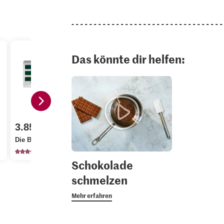
Das könnte dir helfen:
2.20
4.95
3.85
Frey Weisse
Alnatura B
Die Butter Butter
Schokolade
Feine Blüte
2725
189
15
Schokolade
schmelzen
Mehr erfahren