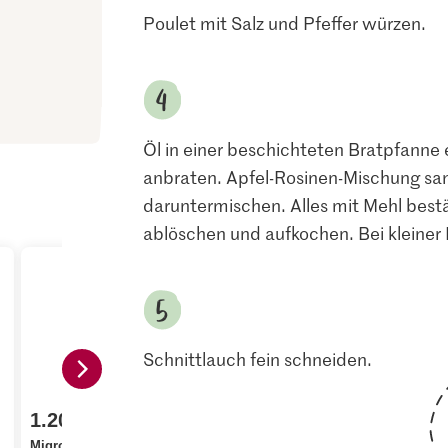
Poulet mit Salz und Pfeffer würzen.
Öl in einer beschichteten Bratpfanne e
anbraten. Apfel-Rosinen-Mischung sa
daruntermischen. Alles mit Mehl best
ablöschen und aufkochen. Bei kleiner 
Schnittlauch fein schneiden.
1.60
1.20
2.80
Migros
nge Vorrat.
Migros Schnittlauch
Pouletgeschnetzeltes
Migros Äpfe