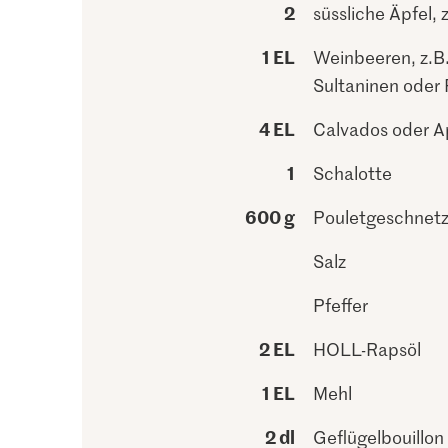
2
süssliche Äpfel, 
1 EL
Weinbeeren, z.B
Sultaninen oder
4 EL
Calvados oder A
1
Schalotte
600 g
Pouletgeschnetz
Salz
Pfeffer
2 EL
HOLL-Rapsöl
1 EL
Mehl
2 dl
Geflügelbouillon