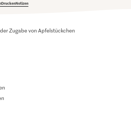
h
Drucken
Notizen
 der Zugabe von Apfelstückchen
en
en