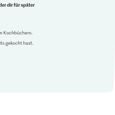
er dir für später
len Kochbüchern.
ts gekocht hast.