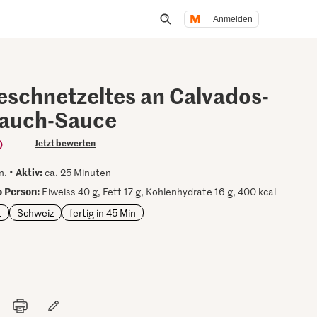
Anmelden
Suche öffnen
eschnetzeltes an Calvados-
lauch-Sauce
)
Jetzt bewerten
Aktiv:
n. •
ca. 25 Minuten
 Person:
Eiweiss 40 g, Fett 17 g, Kohlenhydrate 16 g, 400 kcal
t
Schweiz
fertig in 45 Min