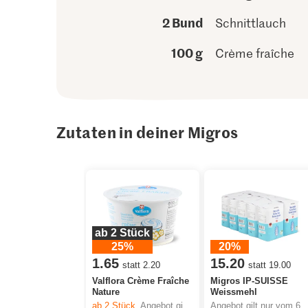
2 Bund
Schnittlauch
100 g
Crème fraîche
Zutaten in deiner Migros
ab 2 Stück
25%
20%
1.65
15.20
statt 2.20
statt 19.00
Valflora Crème Fraîche
Migros IP-SUISSE
Nature
Weissmehl
ab 2
Stück,
Angebot gilt nur vom 6.8. bis 12.8.2026, solange Vorrat.
Angebot gilt nur vom 6.8. bis 12.8.2026, sola