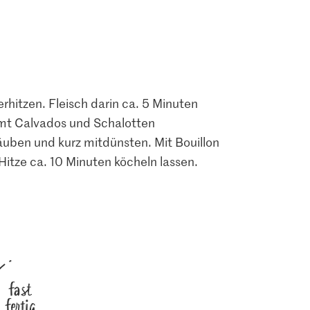
rhitzen. Fleisch darin ca. 5 Minuten
mt Calvados und Schalotten
äuben und kurz mitdünsten. Mit Bouillon
Hitze ca. 10 Minuten köcheln lassen.
1.00
1.05
fast
M-Budget
Jura Sel Salz jodiert &
fertig
l Gala
Hühnerbouillon Würfel
fluoridiert