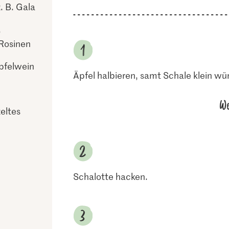
z. B. Gala
.
 Rosinen
pfelwein
Äpfel halbieren, samt Schale klein wü
We
eltes
Schalotte hacken.