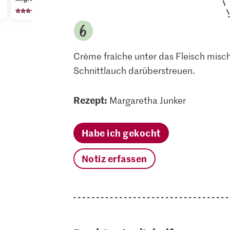
662
669
34
Crème fraîche unter das Fleisch misc
Schnittlauch darüberstreuen.
Rezept:
Margaretha Junker
Habe ich gekocht
Notiz erfassen