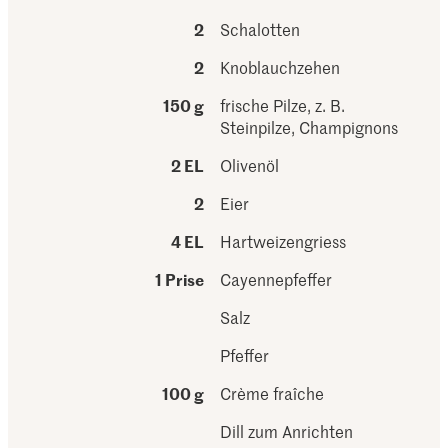
2
Schalotten
2
Knoblauchzehen
150 g
frische Pilze, z. B.
Steinpilze, Champignons
2 EL
Olivenöl
2
Eier
4 EL
Hartweizengriess
1 Prise
Cayennepfeffer
Salz
Pfeffer
100 g
Crème fraîche
Dill zum Anrichten