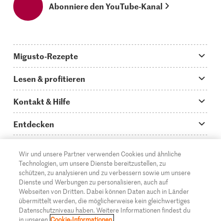
Abonniere den YouTube-Kanal
Migusto-Rezepte
Migusto App
Lesen & profitieren
Was koche ich heute?
Tipps & Tricks
Kontakt & Hilfe
Hauptgerichte
Storys
Fragen zu Migusto
Entdecken
Schnelle & einfache Rezepte
How to-Videos
Infos zum Kochen mit Migusto
Supermarkt
Wir und unsere Partner verwenden Cookies und ähnliche
Apéro & Fingerfood
DE
Glossar
FR
IT
Kontakt
Migros Online
Technologien, um unsere Dienste bereitzustellen, zu
schützen, zu analysieren und zu verbessern sowie um unsere
Backen
Migusto Login
Mediadaten Werbetreibende
Über die Migros
Dienste und Werbungen zu personalisieren, auch auf
Webseiten von Dritten. Dabei können Daten auch in Länder
Rezepte für Familien & Kinder
Migusto Printmagazin
Impressum
übermittelt werden, die möglicherweise kein gleichwertiges
Filialen
© 2026 Migros-Genossenschafts-Bund
Datenschutzniveau haben. Weitere Informationen findest du
Alle Rezeptkategorien
Wettbewerbe
in unseren
Cookie-Informationen.