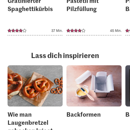
Gratinierter
Pastetli mit
P
Spaghettikürbis
Pilzfüllung
B
37 Min.
45 Min.
Lass dich inspirieren
Wie man
Backformen
B
Laugenbretzel