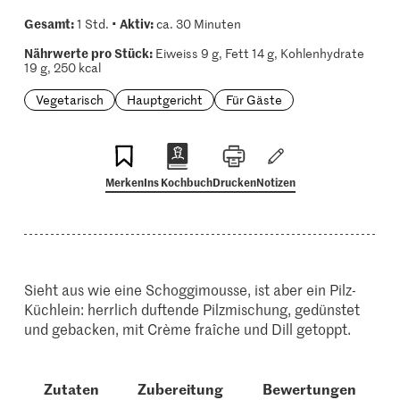
Gesamt:
Aktiv:
1 Std. •
ca. 30 Minuten
Nährwerte pro Stück:
Eiweiss 9 g, Fett 14 g, Kohlenhydrate
19 g, 250 kcal
Vegetarisch
Hauptgericht
Für Gäste
Merken
Ins Kochbuch
Drucken
Notizen
Sieht aus wie eine Schoggimousse, ist aber ein Pilz-
Küchlein: herrlich duftende Pilzmischung, gedünstet
und gebacken, mit Crème fraîche und Dill getoppt.
Zutaten
Zubereitung
Bewertungen