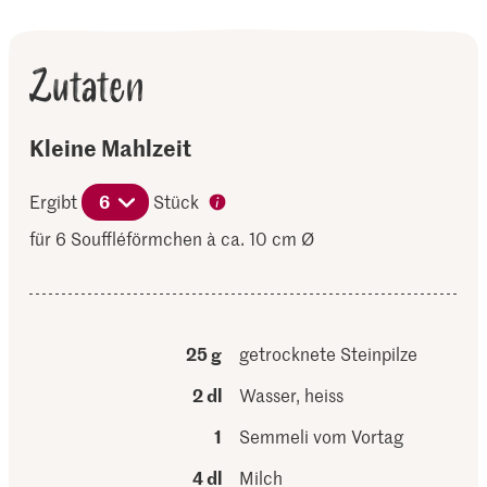
Zutaten
Kleine Mahlzeit
Ergibt
6
Stück
für 6 Souffléförmchen à ca. 10 cm Ø
25 g
getrocknete Steinpilze
2 dl
Wasser, heiss
1
Semmeli vom Vortag
4 dl
Milch