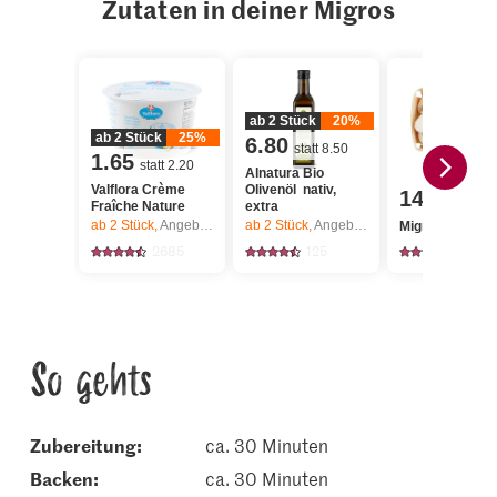
Zutaten in deiner Migros
ab 2 Stück
20%
ab 2 Stück
25%
6.80
statt 8.50
1.65
statt 2.20
Alnatura Bio
Valflora Crème
Olivenöl nativ,
14.95
Fraîche Nature
extra
ab 2
Stück,
Angebot gilt nur vom 6.8. bis 12.8.2026, solange Vorrat.
ab 2
Stück,
Angebot gilt nur vom 6.8. bis 12.8.2026, solange Vorrat.
Migros Steinpil
2685
125
18
So gehts
Zubereitung:
ca. 30 Minuten
backen:
ca. 30 Minuten