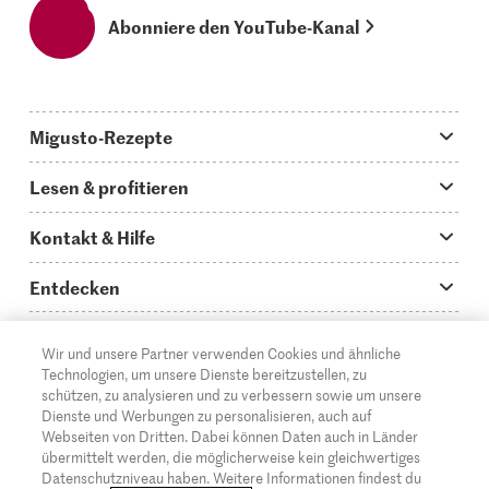
Abonniere den YouTube-Kanal
Migusto-Rezepte
Migusto App
Lesen & profitieren
Was koche ich heute?
Tipps & Tricks
Kontakt & Hilfe
Hauptgerichte
Storys
Fragen zu Migusto
Entdecken
Schnelle & einfache Rezepte
How to-Videos
Infos zum Kochen mit Migusto
Supermarkt
Wir und unsere Partner verwenden Cookies und ähnliche
Apéro & Fingerfood
DE
Glossar
FR
IT
Kontakt
Migros Online
Technologien, um unsere Dienste bereitzustellen, zu
schützen, zu analysieren und zu verbessern sowie um unsere
Backen
Migusto Login
Mediadaten Werbetreibende
Über die Migros
Dienste und Werbungen zu personalisieren, auch auf
Webseiten von Dritten. Dabei können Daten auch in Länder
Rezepte für Familien & Kinder
Migusto Printmagazin
Impressum
übermittelt werden, die möglicherweise kein gleichwertiges
Filialen
© 2026 Migros-Genossenschafts-Bund
Datenschutzniveau haben. Weitere Informationen findest du