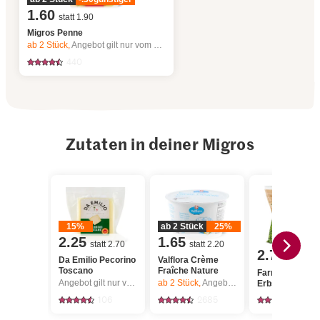
1.60
statt 1.90
Migros Penne
ab 2
Stück,
Angebot gilt nur vom 6.8. bis 12.8.2026, solange Vorrat.
440
Zutaten in deiner Migros
15%
ab 2 Stück
25%
2.25
1.65
statt 2.70
statt 2.20
2.75
Da Emilio Pecorino
Valflora Crème
Toscano
Fraîche Nature
Farmer's Best
Angebot gilt nur vom 6.8. bis 12.8.2026, solange Vorrat.
ab 2
Stück,
Angebot gilt nur vom 6.8. bis 12.8.2026, solange Vorrat.
Erbsen extrafe
106
2685
323