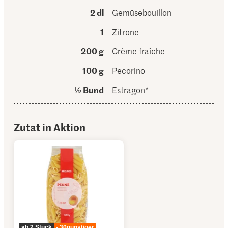
2 dl
Gemüsebouillon
1
Zitrone
200 g
Crème fraîche
100 g
Pecorino
½ Bund
Estragon*
Zutat in Aktion
ab 2 Stück
-.30
günstiger