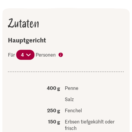
Zutaten
Hauptgericht
Für
4
Personen
400 g
Penne
Salz
250 g
Fenchel
150 g
Erbsen tiefgekühlt oder
frisch