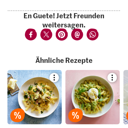
En Guete! Jetzt Freunden
weitersagen.
Ähnliche Rezepte
Bookmark
Bookmar
recipe
recipe
or
or
add
add
it
it
to
to
your
your
collections.
collection