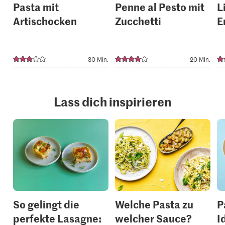
Pasta mit
Penne al Pesto mit
L
Artischocken
Zucchetti
E
30 Min.
20 Min.
Lass dich inspirieren
So gelingt die
Welche Pasta zu
P
perfekte Lasagne:
welcher Sauce?
I