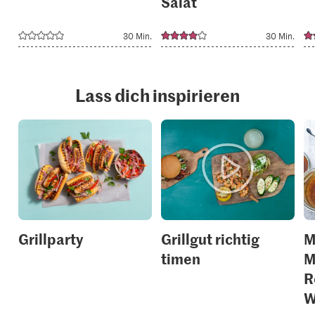
Salat
30 Min.
30 Min.
Lass dich inspirieren
Grillparty
Grillgut richtig
M
timen
M
R
W