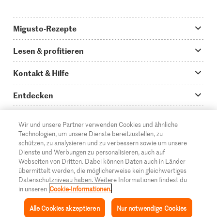
Migusto-Rezepte
Migusto App
Lesen & profitieren
Was koche ich heute?
Tipps & Tricks
Kontakt & Hilfe
Hauptgerichte
Storys
Fragen zu Migusto
Entdecken
Schnelle & einfache Rezepte
How to-Videos
Infos zum Kochen mit Migusto
Supermarkt
Wir und unsere Partner verwenden Cookies und ähnliche
Apéro & Fingerfood
DE
Glossar
FR
IT
Kontakt
Migros Online
Technologien, um unsere Dienste bereitzustellen, zu
schützen, zu analysieren und zu verbessern sowie um unsere
Backen
Migusto Login
Mediadaten Werbetreibende
Über die Migros
Dienste und Werbungen zu personalisieren, auch auf
Webseiten von Dritten. Dabei können Daten auch in Länder
Rezepte für Familien & Kinder
Migusto Printmagazin
Impressum
übermittelt werden, die möglicherweise kein gleichwertiges
Filialen
© 2026 Migros-Genossenschafts-Bund
Datenschutzniveau haben. Weitere Informationen findest du
Alle Rezeptkategorien
Wettbewerbe
in unseren
Cookie-Informationen.
Rechtliche Hinweise
Cumulus
Alle Cookies akzeptieren
Nur notwendige Cookies
Datenschutz
Migros-Magazin
Inspiration
Sammlung
Rezepte
Mein Migusto
Menü