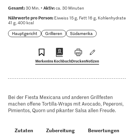
Gesamt:
Aktiv:
30 Min. •
ca. 30 Minuten
Nährwerte pro Person:
Eiweiss 15 g, Fett 16 g, Kohlenhydrate
41 g, 400 kcal
Hauptgericht
Grillieren
Südamerika
Merken
Ins Kochbuch
Drucken
Notizen
Bei der Fiesta Mexicana und anderen Grillfesten
machen offene Tortilla-Wraps mit Avocado, Peperoni,
Pimientos, Quorn und pikanter Salsa allen Freude.
Zutaten
Zubereitung
Bewertungen