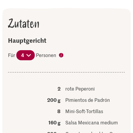
Zutaten
Hauptgericht
Für
4
Personen
2
rote Peperoni
200 g
Pimientos de Padrón
8
Mini-Soft-Tortillas
160 g
Salsa Mexicana medium