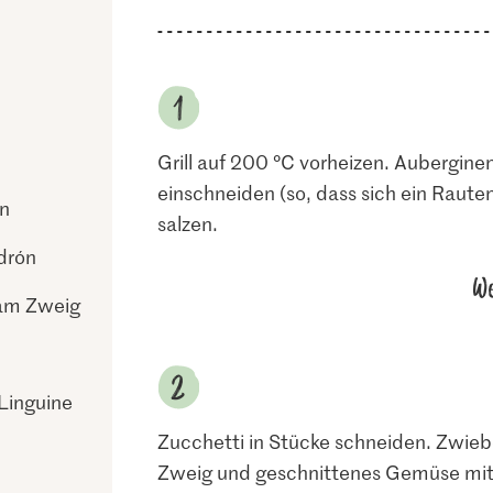
Grill auf 200 °C vorheizen. Aubergine
einschneiden (so, dass sich ein Raute
ln
salzen.
drón
We
am Zweig
 Linguine
Zucchetti in Stücke schneiden. Zwie
Zweig und geschnittenes Gemüse mit w