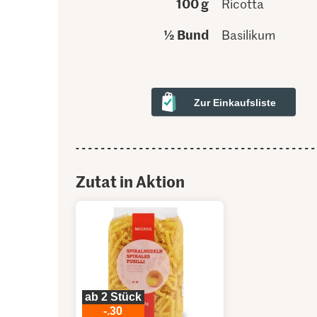
100 g
Ricotta
½ Bund
Basilikum
Zur Einkaufsliste
Zutat in Aktion
ab 2 Stück
-.30