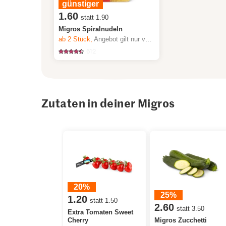
günstiger
1.60
statt 1.90
Migros Spiralnudeln
ab 2
Stück,
Angebot gilt nur vom 6.8. bis 12.8.2026, solange Vorrat.
612
Zutaten in deiner Migros
20%
25%
1.20
statt 1.50
2.60
statt 3.50
Extra Tomaten Sweet
Cherry
Migros Zucchetti