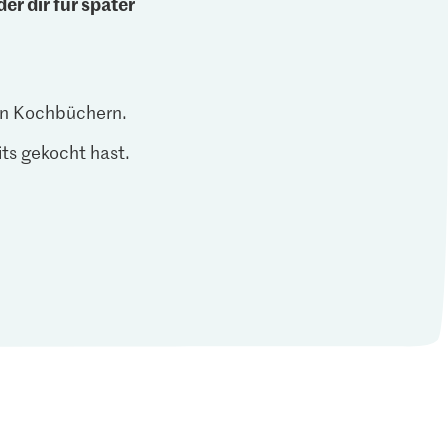
er dir für später
len Kochbüchern.
ts gekocht hast.