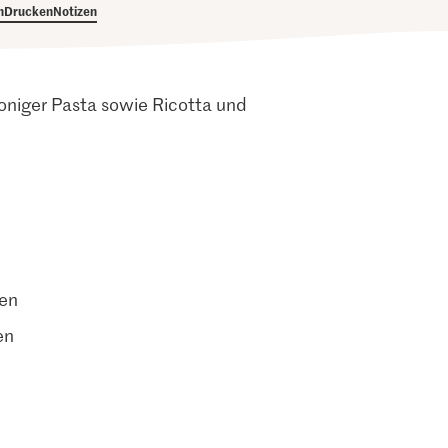
h
Drucken
Notizen
oniger Pasta sowie Ricotta und
ten
en