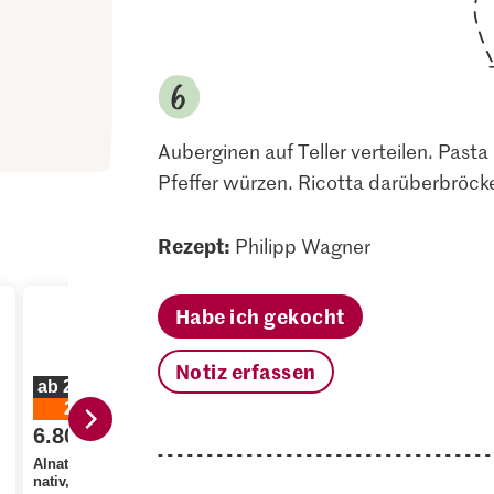
Auberginen auf Teller verteilen. Pasta
Pfeffer würzen. Ricotta darüberbröcke
Rezept:
Philipp Wagner
Habe ich gekocht
Notiz erfassen
ab 2 Stück
20%
6.80
statt 8.50
1.25
Alnatura Bio Olivenöl
1.60
nativ, extra
Migros Pimientos de