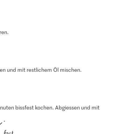
ren.
ben und mit restlichem Öl mischen.
Minuten bissfest kochen. Abgiessen und mit
fast