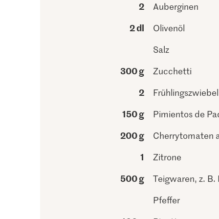
2
Auberginen
2 dl
Olivenöl
Salz
300 g
Zucchetti
2
Frühlingszwiebe
150 g
Pimientos de Pa
200 g
Cherrytomaten 
1
Zitrone
500 g
Teigwaren, z. B.
Pfeffer