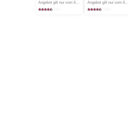
Angebot gilt nur vom 6.8. bis 12.8.2026, solange Vorrat.
Angebot gilt nur vom 6.8. bis 12.8.2026, sola
766
2851