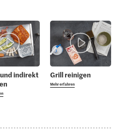
dzwiebeln
Migros Auberginen
Galbani Ricotta
28
1277
446
 und indirekt
Grill reinigen
ren
Mehr erfahren
en