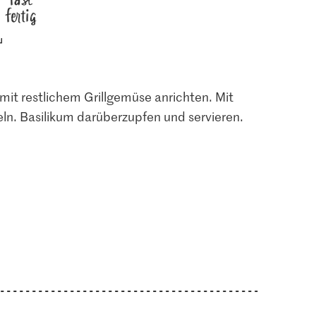
fertig
 mit restlichem Grillgemüse anrichten. Mit
ln. Basilikum darüberzupfen und servieren.
3.80
3.65