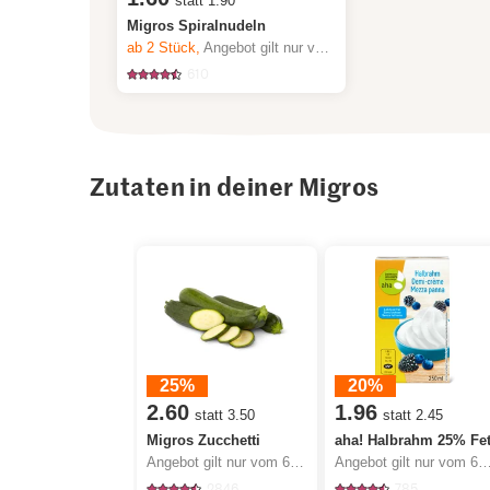
statt 1.90
Migros Spiralnudeln
ab 2
Stück,
Angebot gilt nur vom 6.8. bis 12.8.2026, solange Vorrat.
610
Zutaten in deiner Migros
25%
20%
2.60
1.96
statt 3.50
statt 2.45
Migros Zucchetti
aha! Halbrahm 25% Fet
Angebot gilt nur vom 6.8. bis 12.8.2026, solange Vorrat.
Angebot gilt nur vom 6.8. bis 12.8.2026, sola
2846
785