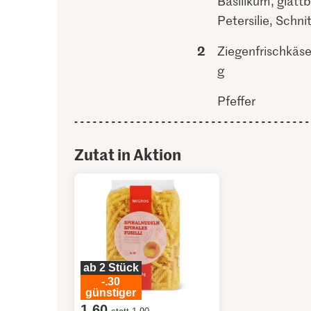
Basilikum, glattb
Petersilie, Schni
2
Ziegenfrischkäse
g
Pfeffer
Zutat in Aktion
ab 2 Stück
-.30
günstiger
1.60