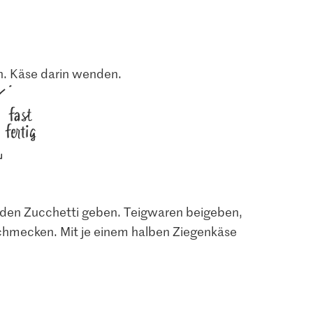
en. Käse darin wenden.
fast
fertig
 den Zucchetti geben. Teigwaren beigeben,
chmecken. Mit je einem halben Ziegenkäse