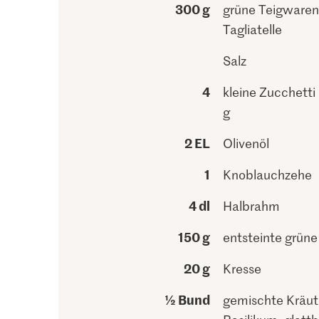
300 g
grüne Teigwaren,
Tagliatelle
Salz
4
kleine Zucchetti
g
2 EL
Olivenöl
1
Knoblauchzehe
4 dl
Halbrahm
150 g
entsteinte grüne
20 g
Kresse
½ Bund
gemischte Kräute