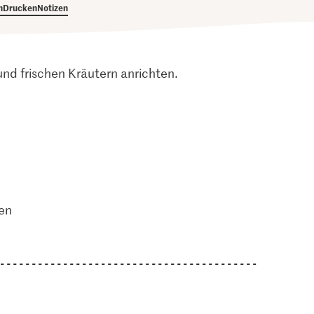
h
Drucken
Notizen
und frischen Kräutern anrichten.
en