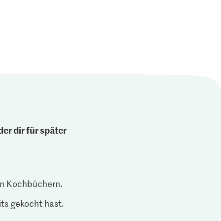
er dir für später
len Kochbüchern.
ts gekocht hast.