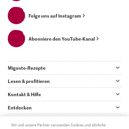
Folge uns auf Instagram
Abonniere den YouTube-Kanal
Migusto-Rezepte
Migusto App
Lesen & profitieren
Was koche ich heute?
Tipps & Tricks
Kontakt & Hilfe
Hauptgerichte
Storys
Fragen zu Migusto
Entdecken
Schnelle & einfache Rezepte
How to-Videos
Infos zum Kochen mit Migusto
Supermarkt
Wir und unsere Partner verwenden Cookies und ähnliche
Apéro & Fingerfood
DE
Glossar
FR
IT
Kontakt