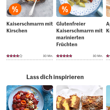
your
your
collections.
collection
Kaiserschmarrn mit
Glutenfreier
A
Kirschen
Kaiserschmarrn mit
K
marinierten
Früchten
30 Min.
30 Min.
Lass dich inspirieren