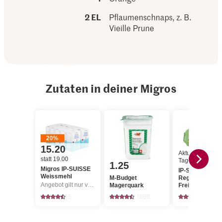
2 EL
Pflaumenschnaps, z. B.
Vieille Prune
Zutaten in deiner Migros
20%
15.20
Aktueller
statt 19.00
Tagespreis
1.25
Migros IP-SUISSE
IP-SUISSE Aus 
Weissmehl
M-Budget
Region Eier
Angebot gilt nur vom 6.8. bis 12.8.2026, solange Vorrat.
Magerquark
Freilandhaltung
5
1958
750