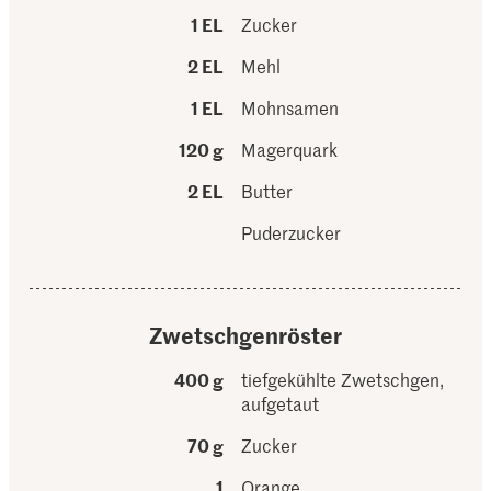
1 EL
Zucker
2 EL
Mehl
1 EL
Mohnsamen
120 g
Magerquark
2 EL
Butter
Puderzucker
Zwetschgenröster
400 g
tiefgekühlte Zwetschgen,
aufgetaut
70 g
Zucker
1
Orange