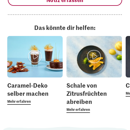
Das könnte dir helfen:
Caramel-Deko
Schale von
C
selber machen
Zitrusfrüchten
Me
abreiben
Mehr erfahren
Mehr erfahren