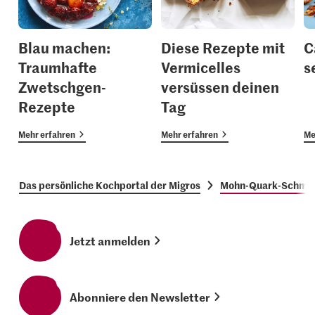
Blau machen:
Diese Rezepte mit
C
Traumhafte
Vermicelles
s
Zwetschgen-
versüssen deinen
Rezepte
Tag
Mehr erfahren
Mehr erfahren
Me
Das persönliche Kochportal der Migros
Mohn-Quark-Schmar
Jetzt anmelden
Abonniere den Newsletter