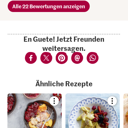
Alle 22 Bewertungen anzeigen
En Guete! Jetzt Freunden
weitersagen.
Ähnliche Rezepte
Bookmark
Bookmar
recipe
recipe
or
or
add
add
it
it
to
to