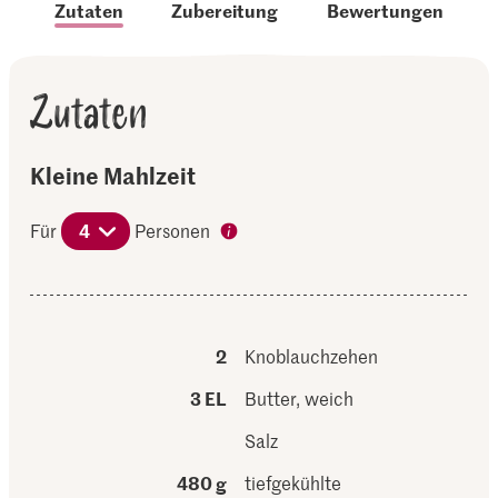
Zutaten
Zubereitung
Bewertungen
Zutaten
Kleine Mahlzeit
Für
4
Personen
2
Knoblauchzehen
3 EL
Butter, weich
Salz
480 g
tiefgekühlte