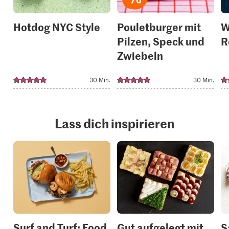
Hotdog NYC Style
Pouletburger mit
W
Pilzen, Speck und
R
Zwiebeln
30 Min.
30 Min.
Lass dich inspirieren
Surf and Turf: Food
Gut aufgelegt mit
S