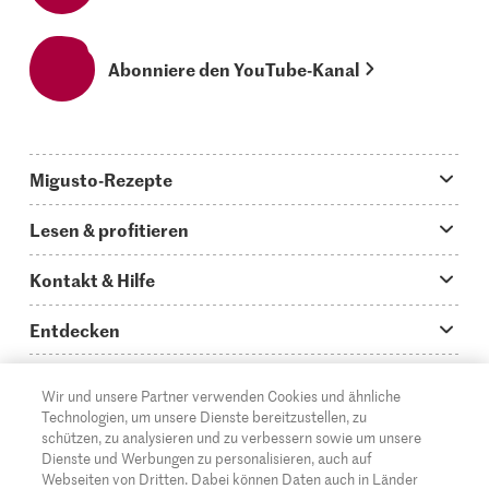
Abonniere den YouTube-Kanal
Migusto-Rezepte
Migusto App
Lesen & profitieren
Was koche ich heute?
Tipps & Tricks
Kontakt & Hilfe
Hauptgerichte
Storys
Fragen zu Migusto
Entdecken
Schnelle & einfache Rezepte
How to-Videos
Infos zum Kochen mit Migusto
Supermarkt
Wir und unsere Partner verwenden Cookies und ähnliche
Apéro & Fingerfood
DE
Glossar
FR
IT
Kontakt
Migros Online
Technologien, um unsere Dienste bereitzustellen, zu
schützen, zu analysieren und zu verbessern sowie um unsere
Backen
Migusto Login
Mediadaten Werbetreibende
Über die Migros
Dienste und Werbungen zu personalisieren, auch auf
Webseiten von Dritten. Dabei können Daten auch in Länder