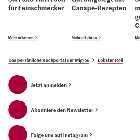
für Feinschmecker
Canapé-Rezepten
m
g
C
Mehr erfahren
Mehr erfahren
Me
Das persönliche Kochportal der Migros
Lobster Roll
Jetzt anmelden
Abonniere den Newsletter
Folge uns auf Instagram