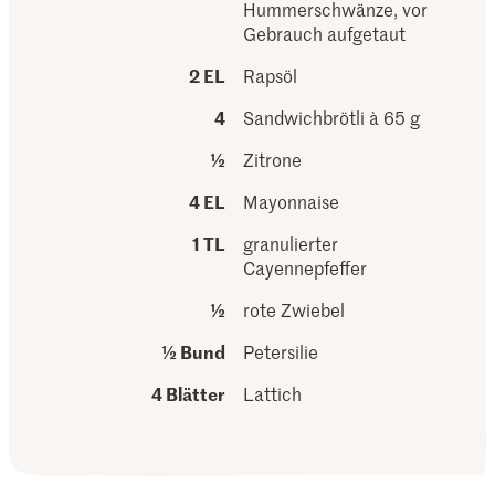
Hummerschwänze, vor
Gebrauch aufgetaut
2 EL
Rapsöl
4
Sandwichbrötli à 65 g
½
Zitrone
4 EL
Mayonnaise
1 TL
granulierter
Cayennepfeffer
½
rote Zwiebel
½ Bund
Petersilie
4 Blätter
Lattich