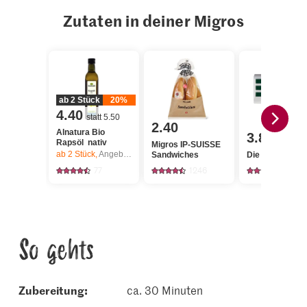
Zutaten in deiner Migros
ab 2 Stück
20%
4.40
statt 5.50
2.40
Alnatura Bio
3.85
Rapsöl nativ
Migros IP-SUISSE
ab 2
Stück,
Angebot gilt nur vom 6.8. bis 12.8.2026, solange Vorrat.
Sandwiches
Die Butter Butt
77
1246
2727
So gehts
Zubereitung:
ca. 30 Minuten