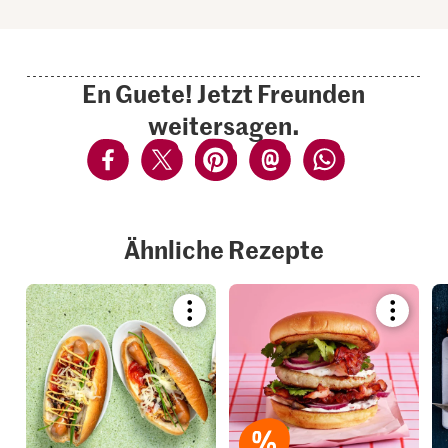
En Guete! Jetzt Freunden
weitersagen.
Ähnliche Rezepte
Bookmark
Bookmar
recipe
recipe
or
or
add
add
it
it
to
to
your
your
collections.
collection