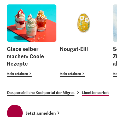
Glace selber
Nougat-Eili
S
machen: Coole
Z
Rezepte
a
Mehr erfahren
Mehr erfahren
Me
Das persönliche Kochportal der Migros
Limettensorbet
Jetzt anmelden