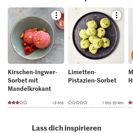
Bookmark
Bookmar
recipe
recipe
or
or
add
add
it
it
to
to
your
your
collections.
collection
Kirschen-Ingwer-
Limetten-
M
Sorbet mit
Pistazien-Sorbet
H
Mandelkrokant
>3 Std.
1 Std. 25 Min.
Lass dich inspirieren