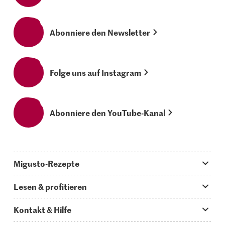
Abonniere den Newsletter
Folge uns auf Instagram
Abonniere den YouTube-Kanal
Migusto-Rezepte
Migusto App
Lesen & profitieren
Was koche ich heute?
Tipps & Tricks
Kontakt & Hilfe
Hauptgerichte
Storys