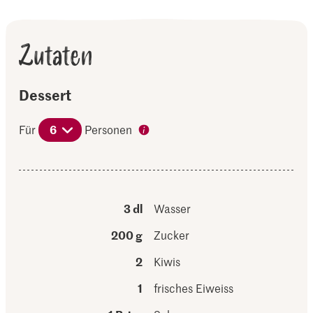
Zutaten
Dessert
Für
6
Personen
3 dl
Wasser
200 g
Zucker
2
Kiwis
1
frisches Eiweiss