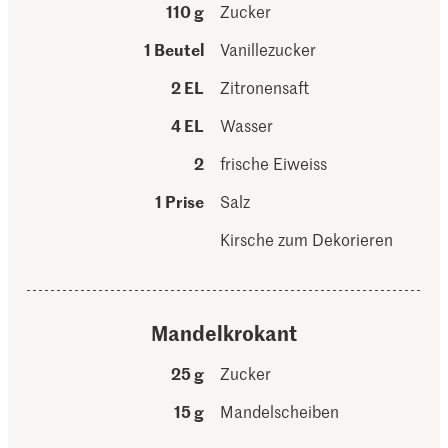
110 g
Zucker
1 Beutel
Vanillezucker
2 EL
Zitronensaft
4 EL
Wasser
2
frische Eiweiss
1 Prise
Salz
Kirsche zum Dekorieren
Mandelkrokant
25 g
Zucker
15 g
Mandelscheiben