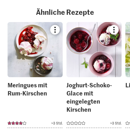
Ähnliche Rezepte
Bookmark
Bookmar
recipe
recipe
or
or
add
add
it
it
to
to
your
your
collections.
collection
Meringues mit
Joghurt-Schoko-
L
Rum-Kirschen
Glace mit
eingelegten
Kirschen
>3 Std.
>3 Std.