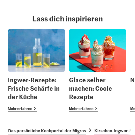
Lass dich inspirieren
Ingwer-Rezepte:
Glace selber
N
Frische Schärfe in
machen: Coole
der Küche
Rezepte
Mehr erfahren
Mehr erfahren
Me
Das persönliche Kochportal der Migros
Kirschen-Ingwer-So