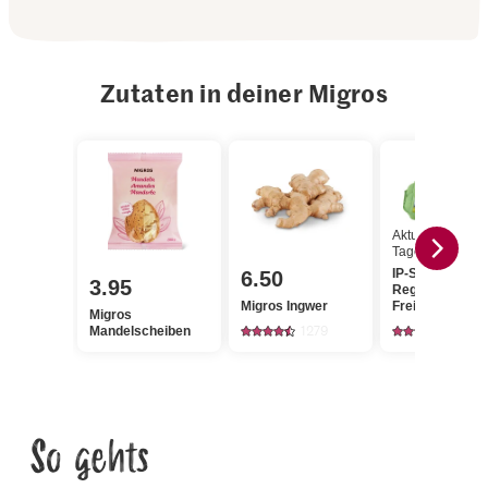
Zutaten in deiner Migros
Aktueller
Tagespreis
IP-SUISSE Aus 
6.50
3.95
Region Eier
Migros Ingwer
Freilandhaltung
Migros
1279
743
Mandelscheiben
So gehts