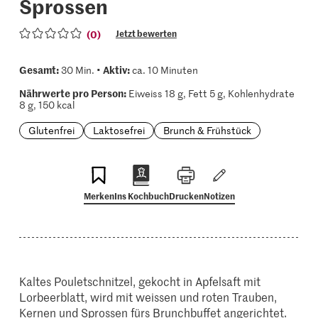
Sprossen
(0)
Jetzt bewerten
Gesamt:
Aktiv:
30 Min. •
ca. 10 Minuten
Nährwerte pro Person:
Eiweiss 18 g, Fett 5 g, Kohlenhydrate
8 g, 150 kcal
Glutenfrei
Laktosefrei
Brunch & Frühstück
Merken
Ins Kochbuch
Drucken
Notizen
Kaltes Pouletschnitzel, gekocht in Apfelsaft mit
Lorbeerblatt, wird mit weissen und roten Trauben,
Kernen und Sprossen fürs Brunchbuffet angerichtet.