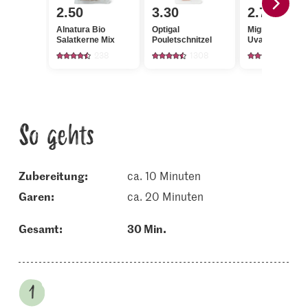
2.50
3.30
2.75
Alnatura Bio
Optigal
Migros Trauben
Salatkerne Mix
Pouletschnitzel
Uva Italia
238
1308
1025
So gehts
Zubereitung:
ca. 10 Minuten
garen:
ca. 20 Minuten
Gesamt:
30 Min.