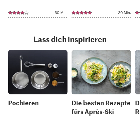
30 Min.
30 Min.
Lass dich inspirieren
Pochieren
Die besten Rezepte
D
fürs Après-Ski
R