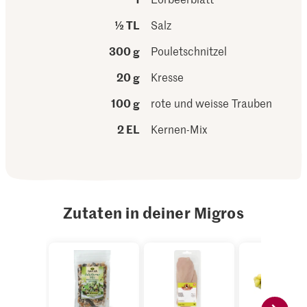
½ TL
Salz
300 g
Pouletschnitzel
20 g
Kresse
100 g
rote und weisse Trauben
2 EL
Kernen-Mix
Zutaten in deiner Migros