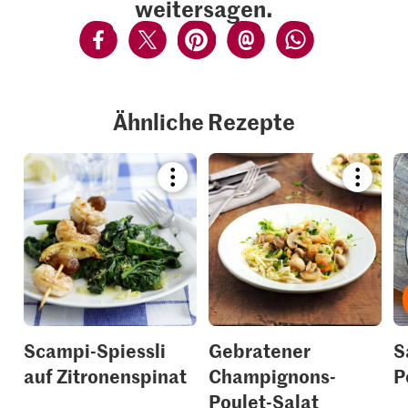
weitersagen.
Ähnliche Rezepte
Bookmark
Bookmar
recipe
recipe
or
or
add
add
it
it
to
to
your
your
collections.
collection
Scampi-Spiessli
Gebratener
S
auf Zitronenspinat
Champignons-
P
Poulet-Salat