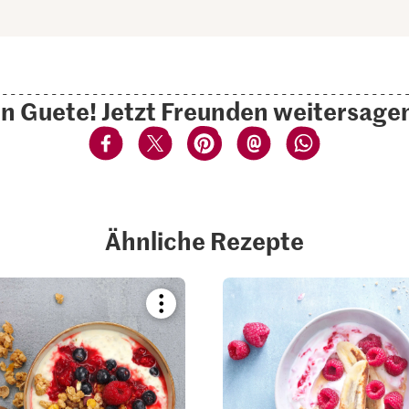
n Guete! Jetzt Freunden weitersage
Ähnliche Rezepte
Bookmark
recipe
or
add
it
to
your
collections.