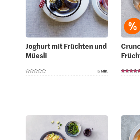
Joghurt mit Früchten und
Crunc
Müesli
Früch
15 Min.