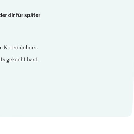
er dir für später
len Kochbüchern.
ts gekocht hast.