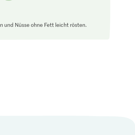
n und Nüsse ohne Fett leicht rösten.
2.80
wer
Bio 5-Kornflocken
82
190