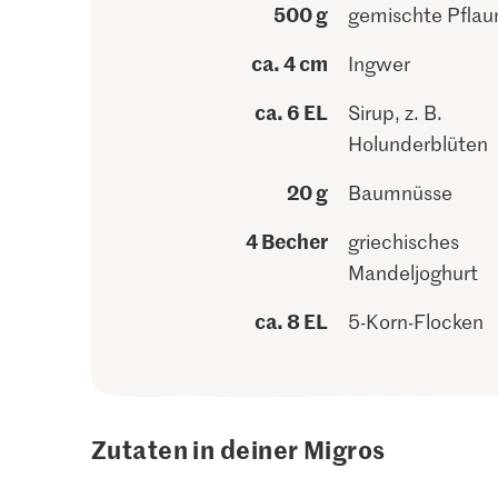
500 g
gemischte Pfla
ca. 4 cm
Ingwer
ca. 6 EL
Sirup, z. B.
Holunderblüten
20 g
Baumnüsse
4 Becher
griechisches
Mandeljoghurt
ca. 8 EL
5-Korn-Flocken
Zutaten in deiner Migros