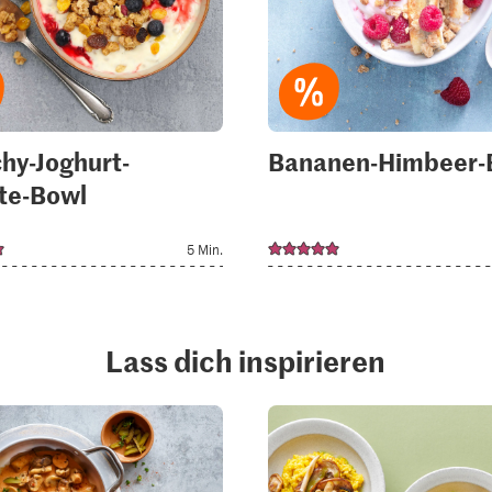
hy-Joghurt-
Bananen-Himbeer-
te-Bowl
5 Min.
Lass dich inspirieren