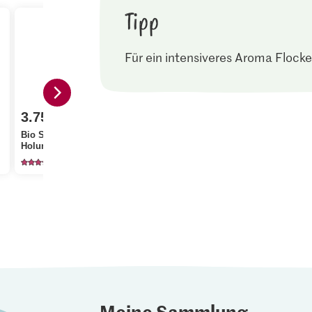
Tipp
Für ein intensiveres Aroma Flocke
3.75
3.75
6.50
Bio Sirup
Sun Queen
Holunderblüten
Walnusskerne
Migros Ing
296
559
12
Meine Sammlung