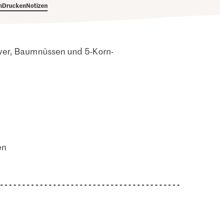
h
Drucken
Notizen
gwer, Baumnüssen und 5-Korn-
en