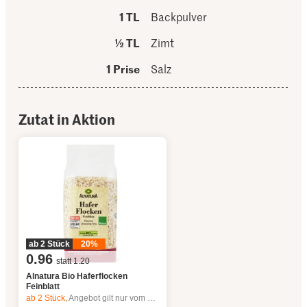
1 TL
Backpulver
½ TL
Zimt
1 Prise
Salz
Zutat in Aktion
ab 2 Stück
20%
0.96
statt 1.20
Alnatura Bio Haferflocken
Feinblatt
ab 2
Stück,
Angebot gilt nur vom 6.8. bis 12.8.2026, solange Vorrat.