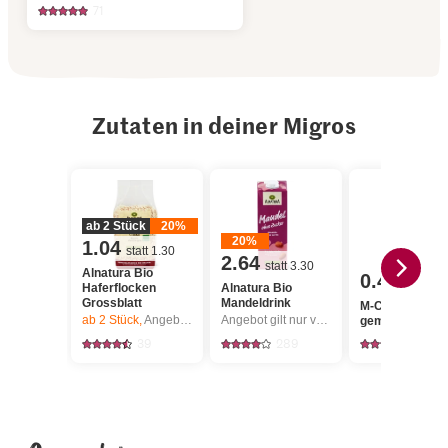
71
Zutaten in deiner Migros
ab 2 Stück
20%
20%
1.04
statt 1.30
2.64
statt 3.30
Alnatura Bio
0.45
Haferflocken
Alnatura Bio
Grossblatt
Mandeldrink
M-Classic Zimt
ab 2
Stück,
Angebot gilt nur vom 6.8. bis 12.8.2026, solange Vorrat.
Angebot gilt nur vom 6.8. bis 12.8.2026, solange Vorrat.
gemahlen
39
289
135