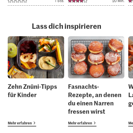
1 Std.
20 Min.
Lass dich inspirieren
Zehn Znüni-Tipps
Fasnachts-
W
für Kinder
Rezepte, an denen
L
du einen Narren
g
fressen wirst
Mehr erfahren
Mehr erfahren
Me