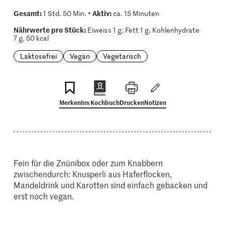
Gesamt:
Aktiv:
1 Std. 50 Min. •
ca. 15 Minuten
Nährwerte pro Stück:
Eiweiss 1 g, Fett 1 g, Kohlenhydrate
7 g, 50 kcal
Laktosefrei
Vegan
Vegetarisch
Merken
Ins Kochbuch
Drucken
Notizen
Fein für die Znünibox oder zum Knabbern
zwischendurch: Knusperli aus Haferflocken,
Mandeldrink und Karotten sind einfach gebacken und
erst noch vegan.