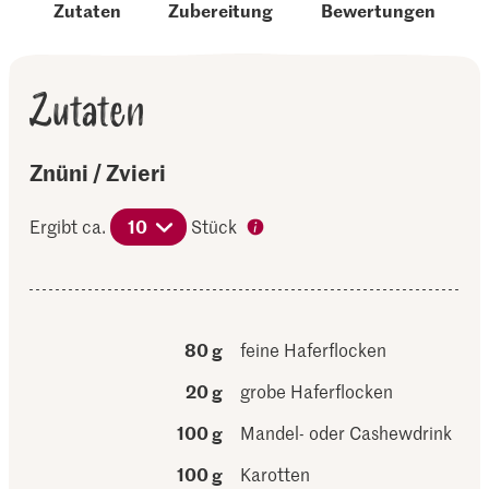
Zutaten
Zubereitung
Bewertungen
Zutaten
Znüni / Zvieri
Ergibt ca.
10
Stück
80 g
feine Haferflocken
20 g
grobe Haferflocken
100 g
Mandel- oder Cashewdrink
100 g
Karotten