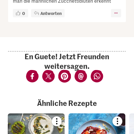
man die männlichen Zucchettiblüten erkennt
0
Antworten
En Guete! Jetzt Freunden
weitersagen.
Ähnliche Rezepte
Bookmark
Bookmar
recipe
recipe
or
or