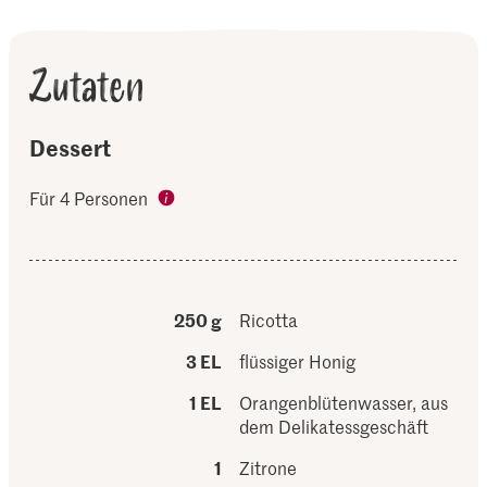
Zutaten
Dessert
Für 4 Personen
250 g
Ricotta
3 EL
flüssiger Honig
1 EL
Orangenblütenwasser, aus
dem Delikatessgeschäft
1
Zitrone