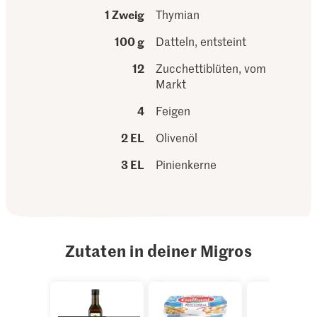
1 Zweig
Thymian
100 g
Datteln, entsteint
12
Zucchettiblüten, vom
Markt
4
Feigen
2 EL
Olivenöl
3 EL
Pinienkerne
Zutaten in deiner Migros