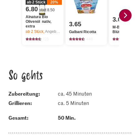
ab 2 Stück
20%
6.80
statt 8.50
Alnatura Bio
3.00
Olivenöl nativ,
3.65
extra
M-Budget
ab 2
Stück,
Angebot gilt nur vom 6.8. bis 12.8.2026, solange Vorrat.
Galbani Ricotta
Blütenhonig
125
446
224
So gehts
Zubereitung:
ca. 45 Minuten
grillieren:
ca. 5 Minuten
Gesamt:
50 Min.