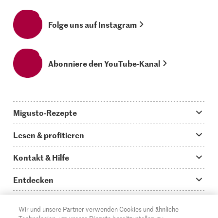
Folge uns auf Instagram
Abonniere den YouTube-Kanal
Migusto-Rezepte
Migusto App
Lesen & profitieren
Was koche ich heute?
Tipps & Tricks
Kontakt & Hilfe
Hauptgerichte
Storys
Fragen zu Migusto
Entdecken
Schnelle & einfache Rezepte
How to-Videos
Infos zum Kochen mit Migusto
Supermarkt
Wir und unsere Partner verwenden Cookies und ähnliche
Apéro & Fingerfood
DE
Glossar
FR
IT
Kontakt
Migros Online