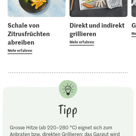
Schale von
Direkt und indirekt
G
Zitrusfrüchten
grillieren
Me
abreiben
Mehr erfahren
Mehr erfahren
Tipp
Grosse Hitze (ab 220–280 °C) eignet sich zum
Anbraten bzw. direkten Grillieren; das Gargut wird