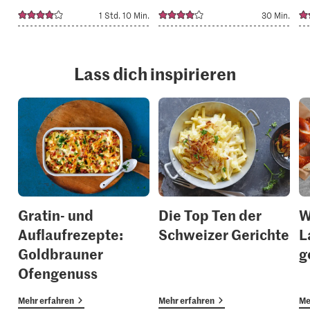
1 Std. 10 Min.
30 Min.
Lass dich inspirieren
Gratin- und
Die Top Ten der
W
Auflaufrezepte:
Schweizer Gerichte
L
Goldbrauner
g
Ofengenuss
Mehr erfahren
Mehr erfahren
Me