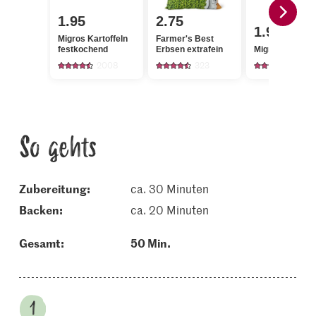
1.95
2.75
1.95
Migros Kartoffeln
Farmer's Best
festkochend
Erbsen extrafein
Migros Karotte
2008
323
4268
So gehts
Zubereitung:
ca. 30 Minuten
backen:
ca. 20 Minuten
Gesamt:
50 Min.