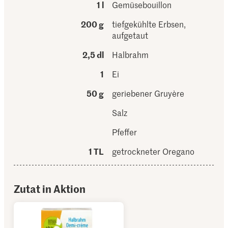
1 l
Gemüsebouillon
200 g
tiefgekühlte Erbsen,
aufgetaut
2,5 dl
Halbrahm
1
Ei
50 g
geriebener Gruyère
Salz
Pfeffer
1 TL
getrockneter Oregano
Zutat in Aktion