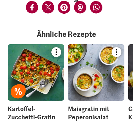
Ähnliche Rezepte
Bookmark
Bookmar
recipe
recipe
or
or
add
add
it
it
to
to
your
your
collections.
collection
Kartoffel-
Maisgratin mit
G
Zucchetti-Gratin
Peperonisalat
K