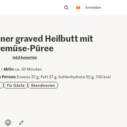
Anmelden
Suche öffnen
ner graved Heilbutt mit
gemüse-Püree
Jetzt bewerten
Aktiv:
 •
ca. 30 Minuten
 Person:
Eiweiss 37 g, Fett 37 g, Kohlenhydrate 52 g, 700 kcal
t
Für Gäste
Skandinavien