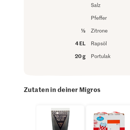
Salz
Pfeffer
½
Zitrone
4 EL
Rapsöl
20 g
Portulak
Zutaten in deiner Migros