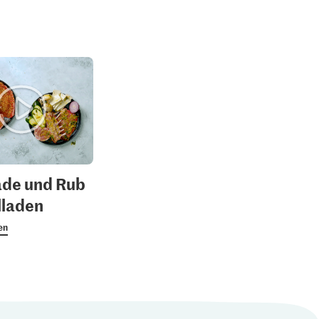
1.80
M-Classic IP-SUISSE
3.85
agespreis
Cristal Feinkristall-
wurzel
Zucker
Die Butter Butter
1137
2723
ade und Rub
illaden
en