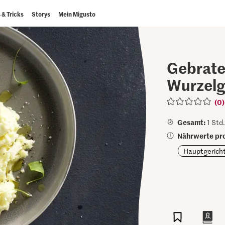
 & Tricks
Storys
Mein Migusto
Gebrate
Wurzel
(0)
Gesamt:
1 Std.
Nährwerte pro
Hauptgerich