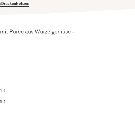
h
Drucken
Notizen
d mit Püree aus Wurzelgemüse –
ten
ten