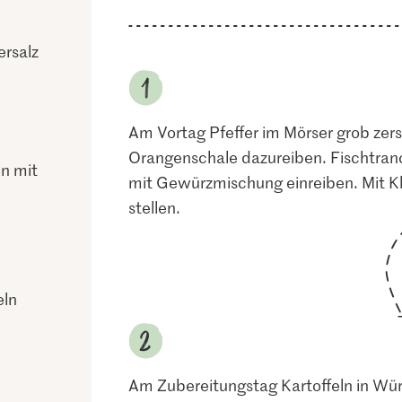
ersalz
Am Vortag Pfeffer im Mörser grob zer
Orangenschale dazureiben. Fischtranc
n mit
mit Gewürzmischung einreiben. Mit Kl
stellen.
eln
Am Zubereitungstag Kartoffeln in Würf