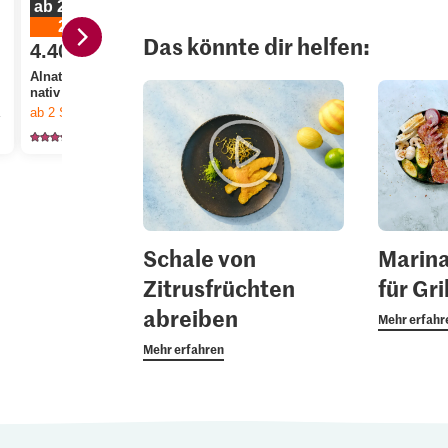
ab 2 Stück
20%
Das könnte dir helfen:
4.40
statt 5.50
3.90
Alnatura Bio Rapsöl
Aktueller T
nativ
Migros Kartoffeln
nge Vorrat.
ab 2
Stück,
Angebot gilt nur vom 6.8. bis 12.8.2026, solange Vorrat.
mehligkochend
Bio Peterli
77
1151
49
Schale von
Marin
Zitrusfrüchten
für Gr
abreiben
Mehr erfahr
Mehr erfahren