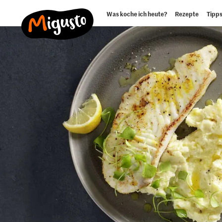
Was koche ich heute?
Rezepte
Tipps