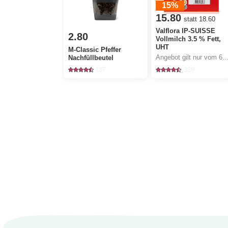
15%
15.80
statt 18.60
Valflora IP-SUISSE
2.80
Vollmilch 3.5 % Fett,
UHT
M-Classic Pfeffer
Angebot gilt nur vom 6.8. bis 12.8.2026, sola
Nachfüllbeutel
137
339