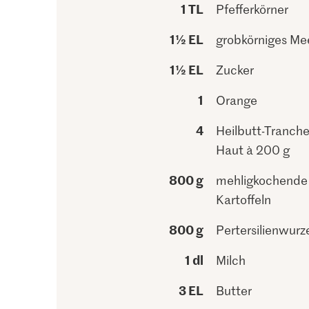
1 TL
Pfefferkörner
1½ EL
grobkörniges Me
1½ EL
Zucker
1
Orange
4
Heilbutt-Tranche
Haut à 200 g
800 g
mehligkochende
Kartoffeln
800 g
Pertersilienwurz
1 dl
Milch
3 EL
Butter