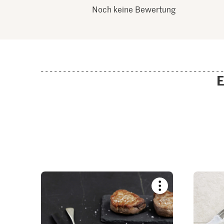
Noch keine Bewertung
E
Bookmark
recipe
or
add
it