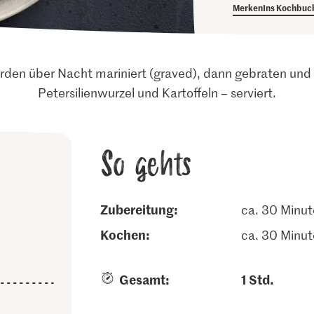
Merken
Ins Kochbuc
rden über Nacht mariniert (graved), dann gebraten un
Petersilienwurzel und Kartoffeln – serviert.
So gehts
Zubereitung:
ca. 30 Minu
kochen:
ca. 30 Minu
Gesamt:
1 Std.