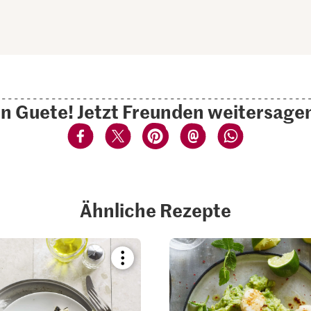
n Guete! Jetzt Freunden weitersage
Ähnliche Rezepte
Bookmark
recipe
or
add
it