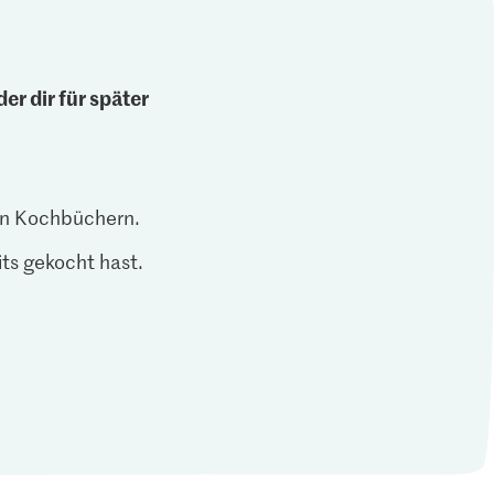
er dir für später
len Kochbüchern.
ts gekocht hast.