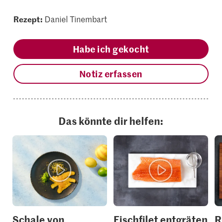
Rezept:
Daniel Tinembart
Habe ich gekocht
Notiz erfassen
Das könnte dir helfen:
Schale von
Fischfilet entgräten
R