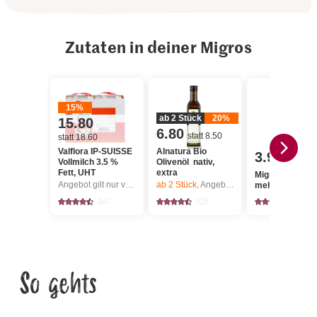
Zutaten in deiner Migros
15%
ab 2 Stück
20%
15.80
6.80
statt 8.50
statt 18.60
Valflora IP-SUISSE
Alnatura Bio
3.90
Vollmilch 3.5 %
Olivenöl nativ,
Fett, UHT
extra
Migros Kartoffe
Angebot gilt nur vom 6.8. bis 12.8.2026, solange Vorrat.
ab 2
Stück,
Angebot gilt nur vom 6.8. bis 12.8.2026, solange Vorrat.
mehligkochend
347
125
1154
So gehts