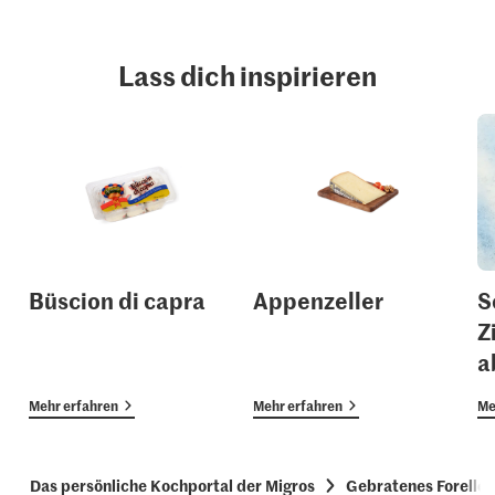
Lass dich inspirieren
Büscion di capra
Appenzeller
S
Z
a
Mehr erfahren
Mehr erfahren
Me
Das persönliche Kochportal der Migros
Gebratenes Forellen