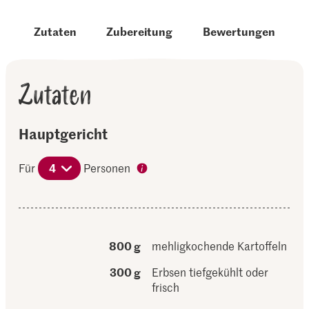
Zutaten
Zubereitung
Bewertungen
Zutaten
Hauptgericht
Für
4
Personen
800 g
mehligkochende Kartoffeln
300 g
Erbsen tiefgekühlt oder
frisch