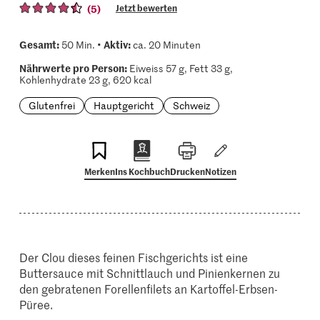
(5)
Jetzt bewerten
Gesamt:
Aktiv:
50 Min. •
ca. 20 Minuten
Nährwerte pro Person:
Eiweiss 57 g, Fett 33 g,
Kohlenhydrate 23 g, 620 kcal
Glutenfrei
Hauptgericht
Schweiz
Merken
Ins Kochbuch
Drucken
Notizen
Der Clou dieses feinen Fischgerichts ist eine
Buttersauce mit Schnittlauch und Pinienkernen zu
den gebratenen Forellenfilets an Kartoffel-Erbsen-
Püree.