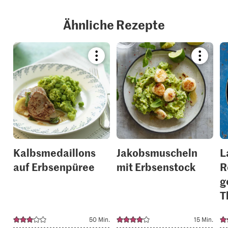
Ähnliche Rezepte
Bookmark
Bookmar
recipe
recipe
or
or
add
add
it
it
to
to
your
your
collections.
collection
Kalbsmedaillons
Jakobsmuscheln
L
auf Erbsenpüree
mit Erbsenstock
R
g
T
50 Min.
15 Min.