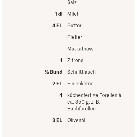
Salz
1 dl
Milch
4 EL
Butter
Pfeffer
Muskatnuss
1
Zitrone
½ Bund
Schnittlauch
2 EL
Pinienkerne
4
küchenfertige Forellen à
ca. 350 g, z. B.
Bachforellen
3 EL
Olivenöl