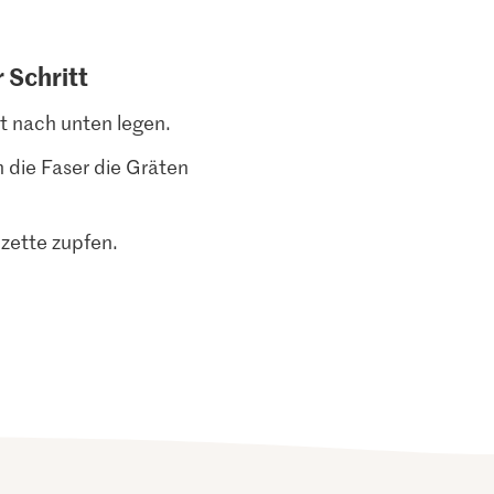
r Schritt
ut nach unten legen.
n die Faser die Gräten
nzette zupfen.