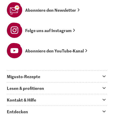
Abonniere den Newsletter
Folge uns auf Instagram
Abonniere den YouTube-Kanal
Migusto-Rezepte
Migusto App
Lesen & profitieren
Was koche ich heute?
Tipps & Tricks
Kontakt & Hilfe
Hauptgerichte
Storys
Fragen zu Migusto
Entdecken