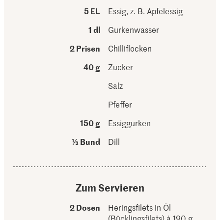
5 EL
Essig, z. B. Apfelessig
1 dl
Gurkenwasser
2 Prisen
Chilliflocken
40 g
Zucker
Salz
Pfeffer
150 g
Essiggurken
½ Bund
Dill
Zum Servieren
2 Dosen
Heringsfilets in Öl
(Bücklingsfilets) à 190 g