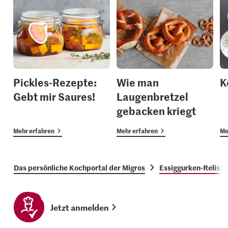
Pickles-Rezepte:
Wie man
K
Gebt mir Saures!
Laugenbretzel
gebacken kriegt
Mehr erfahren
Mehr erfahren
Me
Das persönliche Kochportal der Migros
Essiggurken-Relish 
Jetzt anmelden