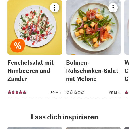
Bookmark
Bookmar
recipe
recipe
or
or
add
add
it
it
to
to
your
your
collections.
collection
Fenchelsalat mit
Bohnen-
W
Himbeeren und
Rohschinken-Salat
G
Zander
mit Melone
C
30 Min.
25 Min.
Lass dich inspirieren