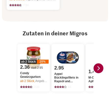
1134
Zutaten in deiner Migros
ab 2 Stück
20%
2.36
2.95
statt 2.95
1.40
Condy
Appel
Gewürzgurken
Bücklingsfilets in
M-Classic
ab 2
Stück,
Angebot gilt nur vom 6.8. bis 12.8.2026, solange Vorrat.
Rapsöl und
Apfelessig
eigenem Saft,
1134
44
411
Proteinquelle