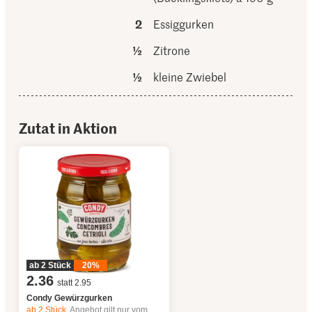
2
Essiggurken
½
Zitrone
½
kleine Zwiebel
Zutat in Aktion
ab 2 Stück
20%
2.36
statt 2.95
Condy Gewürzgurken
ab 2
Stück,
Angebot gilt nur vom 6.8. bis 12.8.2026, solange Vorrat.