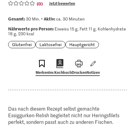
(0)
Jetzt bewerten
Gesamt:
Aktiv:
30 Min. •
ca. 30 Minuten
Nährwerte pro Person:
Eiweiss 15 g, Fett 11 g, Kohlenhydrate
18 g, 230 kcal
Glutenfrei
Laktosefrei
Hauptgericht
Merken
Ins Kochbuch
Drucken
Notizen
Das nach diesem Rezept selbst gemachte
Essiggurken-Relish begleitet nicht nur Heringsfilets
perfekt, sondern passt auch zu anderen Fischen.