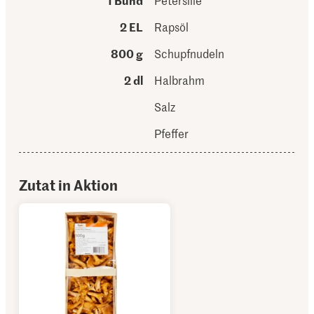
1 Bund
Petersilie
2 EL
Rapsöl
800 g
Schupfnudeln
2 dl
Halbrahm
Salz
Pfeffer
Zutat in Aktion