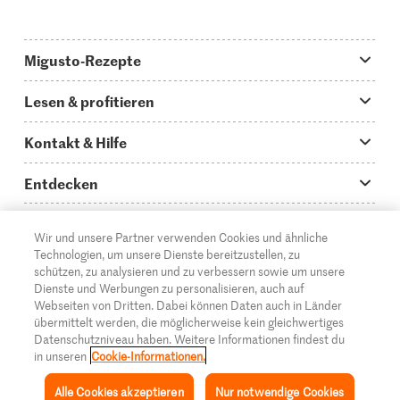
Migusto-Rezepte
Migusto App
Lesen & profitieren
Was koche ich heute?
Tipps & Tricks
Kontakt & Hilfe
Hauptgerichte
Storys
Fragen zu Migusto
Entdecken
Schnelle & einfache Rezepte
How to-Videos
Infos zum Kochen mit Migusto
Supermarkt
Wir und unsere Partner verwenden Cookies und ähnliche
Apéro & Fingerfood
DE
Glossar
FR
IT
Kontakt
Migros Online
Technologien, um unsere Dienste bereitzustellen, zu
schützen, zu analysieren und zu verbessern sowie um unsere
Backen
Migusto Login
Mediadaten Werbetreibende
Über die Migros
Dienste und Werbungen zu personalisieren, auch auf
Webseiten von Dritten. Dabei können Daten auch in Länder
Rezepte für Familien & Kinder
Migusto Printmagazin
Impressum
übermittelt werden, die möglicherweise kein gleichwertiges
Filialen
© 2026 Migros-Genossenschafts-Bund
Datenschutzniveau haben. Weitere Informationen findest du
Alle Rezeptkategorien
Wettbewerbe
in unseren
Cookie-Informationen.
Rechtliche Hinweise
Cumulus
Alle Cookies akzeptieren
Nur notwendige Cookies
Datenschutz