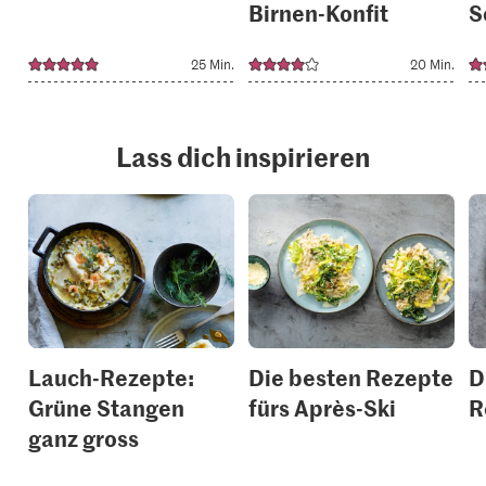
Birnen-Konfit
S
25 Min.
20 Min.
Lass dich inspirieren
Lauch-Rezepte:
Die besten Rezepte
D
Grüne Stangen
fürs Après-Ski
R
ganz gross