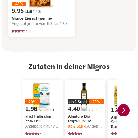
42%
9.95
statt 17.35
Migros Eierschwämme
Angebot gilt nur vom 6.8. bis 12.8.2026, solange Vorrat.
109
Zutaten in deiner Migros
20%
ab 2 Stück
20%
1.96
4.40
1.80
statt 2.45
statt 5.50
aha! Halbrahm
Alnatura Bio
Anna's Best
25% Fett
Rapsöl nativ
Schupfnudeln 
Angebot gilt nur vom 6.8. bis 12.8.2026, solange Vorrat.
ab 2
Stück,
Angebot gilt nur vom 6.8. bis 12.8.2026, solange Vorrat.
Kartoffeln
786
77
307