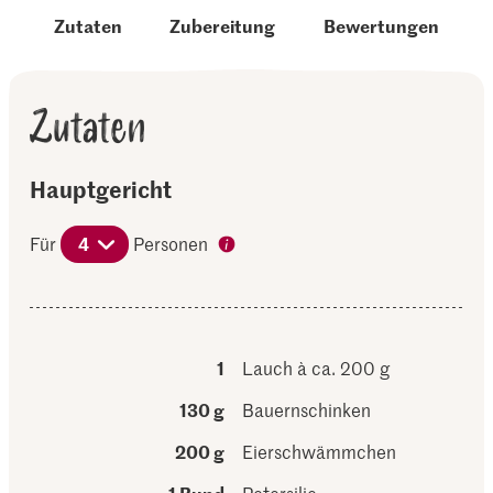
Zutaten
Zubereitung
Bewertungen
Zutaten
Hauptgericht
Für
4
Personen
1
Lauch à ca. 200 g
130 g
Bauernschinken
200 g
Eierschwämmchen