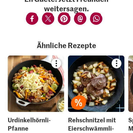
weitersagen.
Ähnliche Rezepte
Bookmark
Bookmar
recipe
recipe
or
or
add
add
it
it
to
to
your
your
collections.
collection
Urdinkelhörnli-
Rehschnitzel mit
S
Pfanne
Eierschwämmli-
M