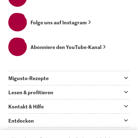
Folge uns auf Instagram
Abonniere den YouTube-Kanal
Migusto-Rezepte
Migusto App
Lesen & profitieren
Was koche ich heute?
Tipps & Tricks
Kontakt & Hilfe
Hauptgerichte
Storys
Fragen zu Migusto
Entdecken
Schnelle & einfache Rezepte
How to-Videos
Infos zum Kochen mit Migusto
Supermarkt