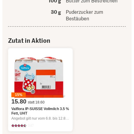
100 g
Butter zum Bestreichen
30 g
Puderzucker zum
Bestäuben
Zutat in Aktion
15%
15.80
statt 18.60
Valflora IP-SUISSE Vollmilch 3.5 %
Fett, UHT
Angebot gilt nur vom 6.8. bis 12.8.2026, solange Vorrat.
347