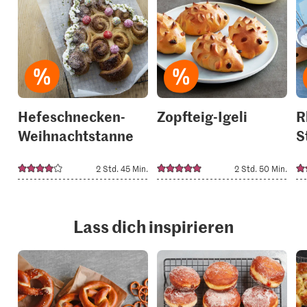
recipe
recipe
or
or
add
add
it
it
to
to
your
your
collections.
collection
Hefeschnecken-
Zopfteig-Igeli
R
Weihnachtstanne
S
2 Std. 45 Min.
2 Std. 50 Min.
Lass dich inspirieren