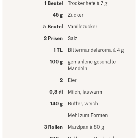
1 Beutel
Trockenhefe à 7 g
45 g
Zucker
½ Beutel
Vanillezucker
2 Prisen
Salz
1 TL
Bittermandelaroma à 4 g
100 g
gemahlene geschälte
Mandeln
2
Eier
0,8 dl
Milch, lauwarm
140 g
Butter, weich
Mehl zum Formen
3 Rollen
Marzipan à 80 g