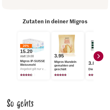
Zutaten in deiner Migros
20%
15.20
3.95
statt 19.00
Migros IP-SUISSE
Migros Mandeln
3.85
Weissmehl
gemahlen und
Angebot gilt nur vom 6.8. bis 12.8.2026, solange Vorrat.
geschält
Die Butter Butt
5
7
2727
So gehts