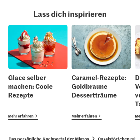
Lass dich inspirieren
Glace selber
Caramel-Rezepte:
D
machen: Coole
Goldbraune
V
Rezepte
Dessertträume
v
T
Mehr erfahren
Mehr erfahren
Me
Das persönliche Kochportal der Migros
Cassistörtchen mit 