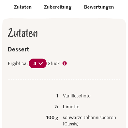
Zutaten
Zubereitung
Bewertungen
Zutaten
Dessert
Ergibt ca.
4
Stück
1
Vanilleschote
½
Limette
100 g
schwarze Johannisbeeren
(Cassis)