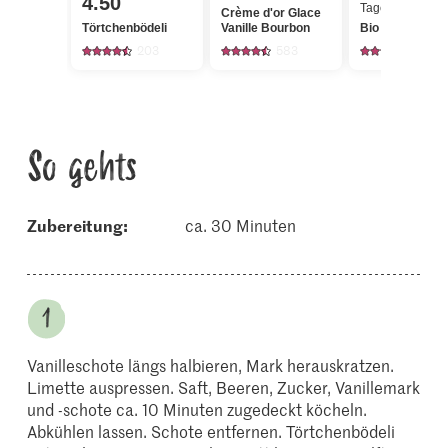
4.50
Tagespreis
Crème d'or Glace
Törtchenbödeli
Vanille Bourbon
Bio Cassis
203
583
2
So gehts
Zubereitung:
ca. 30 Minuten
Vanilleschote längs halbieren, Mark herauskratzen.
Limette auspressen. Saft, Beeren, Zucker, Vanillemark
und -schote ca. 10 Minuten zugedeckt köcheln.
Abkühlen lassen. Schote entfernen. Törtchenbödeli