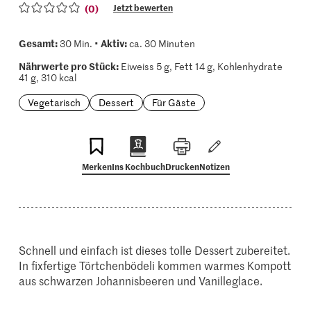
(0)
Jetzt bewerten
Gesamt:
Aktiv:
30 Min. •
ca. 30 Minuten
Nährwerte pro Stück:
Eiweiss 5 g, Fett 14 g, Kohlenhydrate
41 g, 310 kcal
Vegetarisch
Dessert
Für Gäste
Merken
Ins Kochbuch
Drucken
Notizen
Schnell und einfach ist dieses tolle Dessert zubereitet.
In fixfertige Törtchenbödeli kommen warmes Kompott
aus schwarzen Johannisbeeren und Vanilleglace.