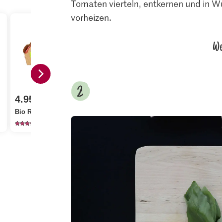
Tomaten vierteln, entkernen und in W
vorheizen.
We
1.05
4.95
2.20
Jura Sel Sa
Bio Rispentomaten
Migros Basilikum
fluoridiert
186
651
12