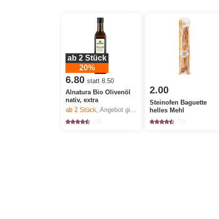
ab 2 Stück
20%
6.80
statt 8.50
2.00
Alnatura Bio Olivenöl
nativ, extra
Steinofen Baguette
ab 2
Stück,
Angebot gilt nur vom 6.8. bis 12.8.2026, solange Vorrat.
helles Mehl
125
778