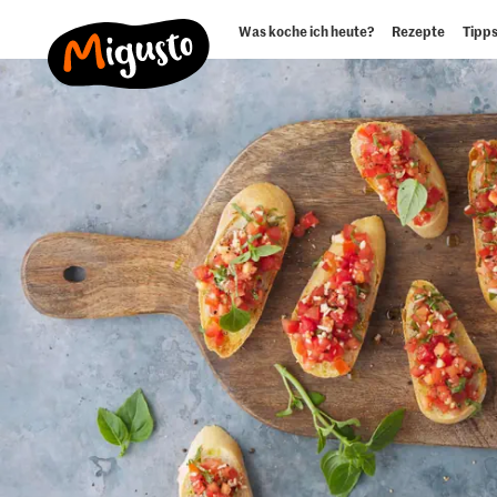
Was koche ich heute?
Rezepte
Tipps