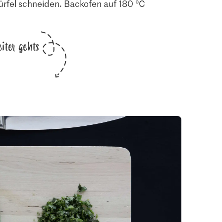
ürfel schneiden. Backofen auf 180 °C
iter gehts
2.80
0.50
lz jodiert &
M-Classic Pfeffer
Nachfüllbeutel
Migros Knoblauch
42
137
2485