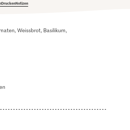
h
Drucken
Notizen
omaten, Weissbrot, Basilikum,
ten