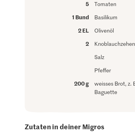
5
Tomaten
1 Bund
Basilikum
2 EL
Olivenöl
2
Knoblauchzehen
Salz
Pfeffer
200 g
weisses Brot, z. 
Baguette
Zutaten in deiner Migros