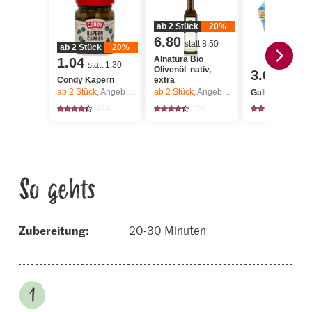
ab 2 Stück
20%
6.80
statt 8.50
ab 2 Stück
20%
Alnatura Bio
1.04
statt 1.30
Olivenöl nativ,
3.65
Condy Kapern
extra
ab 2
Stück,
Angebot gilt nur vom 6.8. bis 12.8.2026, solange Vorrat.
ab 2
Stück,
Angebot gilt nur vom 6.8. bis 12.8.2026, solange Vorrat.
Galbani Ricotta
434
125
444
So gehts
Zubereitung:
20-30 Minuten