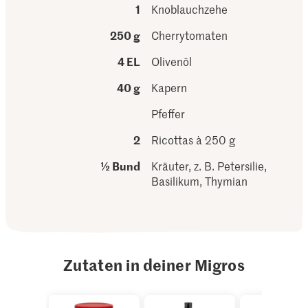
1
Knoblauchzehe
250 g
Cherrytomaten
4 EL
Olivenöl
40 g
Kapern
Pfeffer
2
Ricottas à 250 g
½ Bund
Kräuter, z. B. Petersilie,
Basilikum, Thymian
Zutaten in deiner Migros