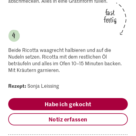
abschmecken. Alles in eine Gratinform füllen.
fast
fertig
Beide Ricotta waagrecht halbieren und auf die
Nudeln setzen. Ricotta mit dem restlichen Öl
beträufeln und alles im Ofen 10–15 Minuten backen.
Mit Kräutern garnieren.
Rezept:
Sonja Leissing
Habe ich gekocht
Notiz erfassen