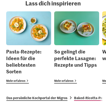
Lass dich inspirieren
Pasta-Rezepte:
So gelingt die
W
Ideen für die
perfekte Lasagne:
w
beliebtesten
Rezepte und Tipps
Sorten
Mehr erfahren
Mehr erfahren
Me
Das persönliche Kochportal der Migros
Baked-Ricotta-Past