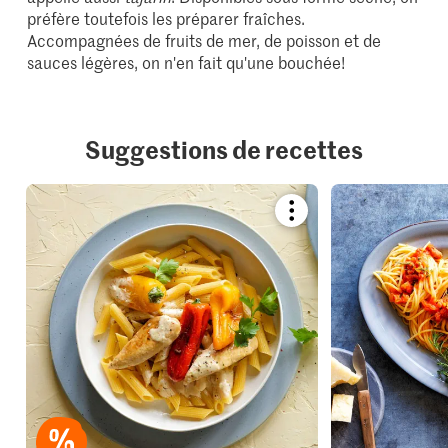
préfère toutefois les préparer fraîches.
Accompagnées de fruits de mer, de poisson et de
sauces légères, on n'en fait qu'une bouchée!
Suggestions de recettes
Bookmark
recipe
or
add
it
to
your
collections.