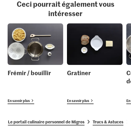
Ceci pourrait également vous
intéresser
Frémir / bouillir
Gratiner
C
d
En savoir plus
En savoir plus
En 
Le portail culinaire personnel de Migros
Trucs & Astuces