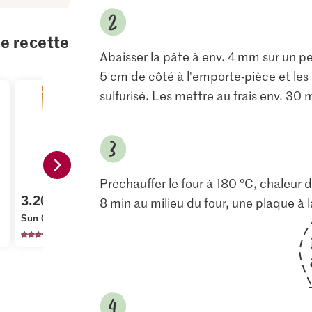
te recette
Abaisser la pâte à env. 4 mm sur un pe
5 cm de côté à l'emporte-pièce et les
sulfurisé. Les mettre au frais env. 30 
Préchauffer le four à 180 °C, chaleur d
0.45
3.20
3.85
8 min au milieu du four, une plaque à la f
M-Classic 
Sun Queen Noisettes
Die Butter Beurre
moulue
263
2723
13