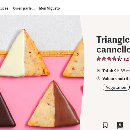
tuces
On en parle…
Mon Migusto
Triangle
cannell
(2)
Total:
2 h 38 m
Valeurs nutrit
Végétarien