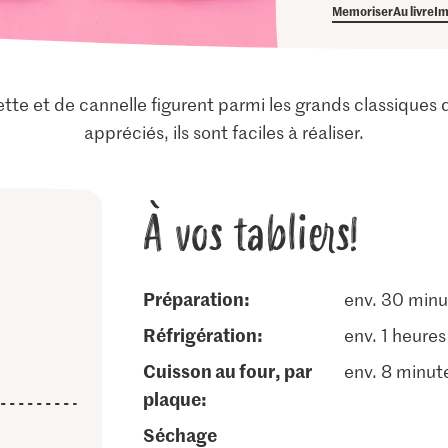
Memoriser
Au livre
Im
tte et de cannelle figurent parmi les grands classiques d
appréciés, ils sont faciles à réaliser.
À vos tabliers!
Préparation:
env. 30 minu
réfrigération:
env. 1 heures
cuisson au four, par
env. 8 minut
plaque:
séchage