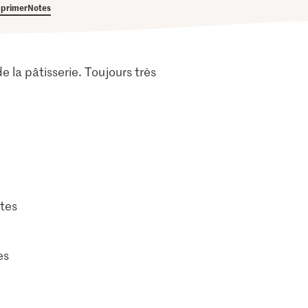
primer
Notes
e la pâtisserie. Toujours très
tes
es