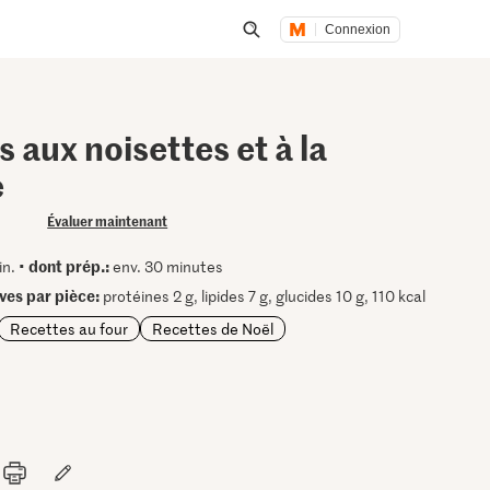
Connexion
Lancer une recherche
s aux noisettes et à la
e
Évaluer maintenant
dont prép.:
in. •
env. 30 minutes
ives par pièce:
protéines 2 g, lipides 7 g, glucides 10 g, 110 kcal
Recettes au four
Recettes de Noël