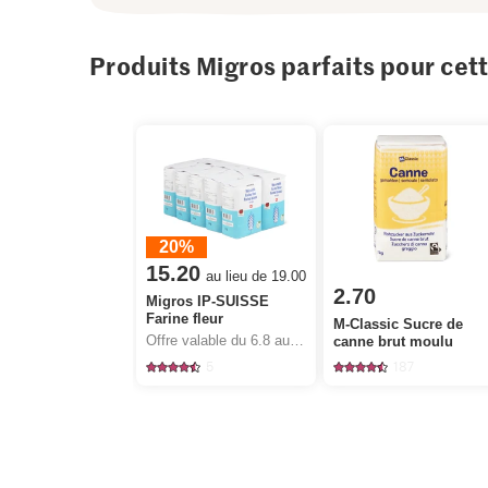
Produits Migros parfaits pour cet
20%
15.20
au lieu de 19.00
2.70
Migros IP-SUISSE
Farine fleur
M-Classic Sucre de
Offre valable du 6.8 au 12.8.2026, jusqu’à épuisement du stock.
canne brut moulu
5
187