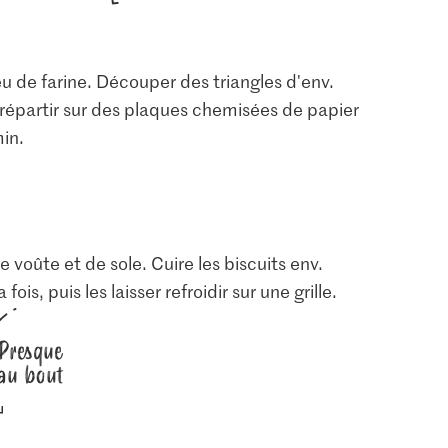
u de farine. Découper des triangles d'env.
 répartir sur des plaques chemisées de papier
min.
e voûte et de sole. Cuire les biscuits env.
Prix du jour
1.05
IP-SUISSE De la région
ois, puis les laisser refroidir sur une grille.
Cannelle
Jura Sel Sel iodé et
Œufs Élevage en plein
fluoré
air
2
1235
742
Presque
au bout