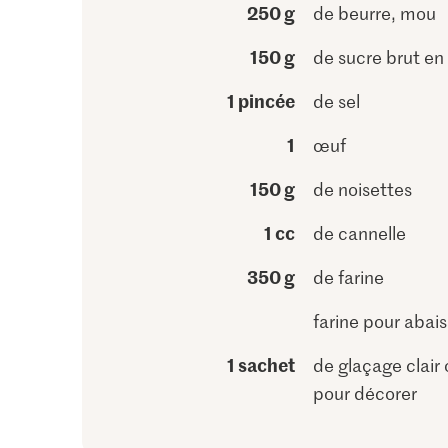
250 g
de beurre, mou
150 g
de sucre brut e
1 pincée
de sel
1
œuf
150 g
de noisettes
1 cc
de cannelle
350 g
de farine
farine pour abais
1 sachet
de glaçage clair
pour décorer