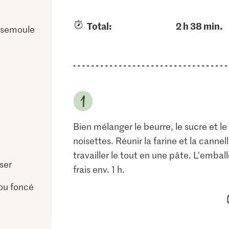
Total:
2 h 38 min.
n semoule
Bien mélanger le beurre, le sucre et le 
noisettes. Réunir la farine et la cannel
travailler le tout en une pâte. L'embal
ser
frais env. 1 h.
 ou foncé