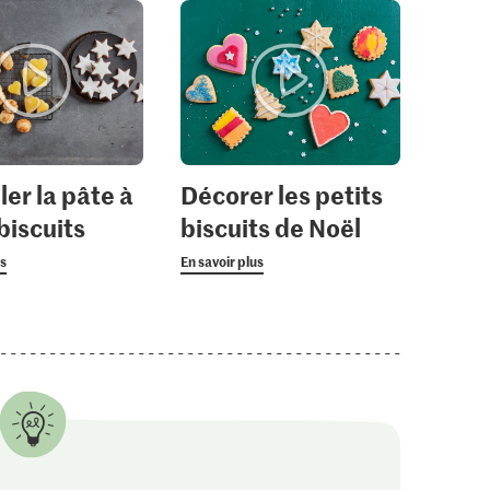
ler la pâte à
Décorer les petits
biscuits
biscuits de Noël
us
En savoir plus