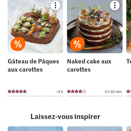
Bookmark
Bookmar
recipe
recipe
or
or
add
add
it
it
to
to
your
your
collections.
collection
Gâteau de Pâques
Naked cake aux
T
aux carottes
carottes
>3 h
2 h 50 min.
Laissez-vous inspirer