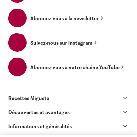
Abonnez-vous à la newsletter
Suivez-nous sur Instagram
Abonnez-vous à notre chaîne YouTube
Recettes Migusto
App Migusto
Découvertes et avantages
Idées de menus
Trucs & astuces
Informations et généralités
Plats principaux
On en parle...
Questions concernant Migusto