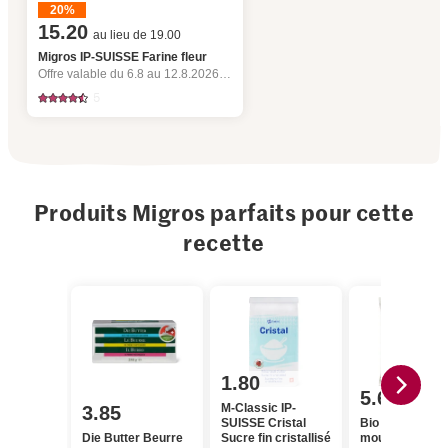
20%
15.20
au lieu de 19.00
Migros IP-SUISSE Farine fleur
Offre valable du 6.8 au 12.8.2026, jusqu’à épuisement du stock.
5
Produits Migros parfaits pour cette
recette
1.80
5.60
M-Classic IP-
3.85
SUISSE Cristal
Bio Noisettes
Die Butter Beurre
Sucre fin cristallisé
moulues