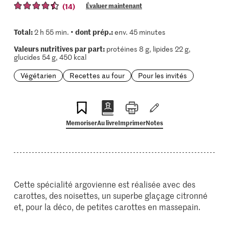
(14)
Évaluer maintenant
Total:
dont prép.:
2 h 55 min. •
env. 45 minutes
Valeurs nutritives par part:
protéines 8 g, lipides 22 g,
glucides 54 g, 450 kcal
Végétarien
Recettes au four
Pour les invités
Memoriser
Au livre
Imprimer
Notes
Cette spécialité argovienne est réalisée avec des
carottes, des noisettes, un superbe glaçage citronné
et, pour la déco, de petites carottes en massepain.