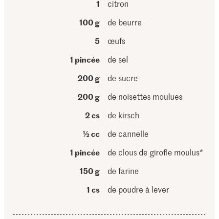
1
citron
100 g
de beurre
5
œufs
1 pincée
de sel
200 g
de sucre
200 g
de noisettes moulues
2 cs
de kirsch
½ cc
de cannelle
1 pincée
de clous de girofle moulus*
150 g
de farine
1 cs
de poudre à lever