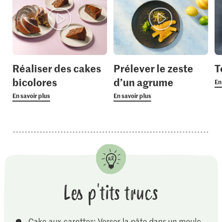
Réaliser des cakes
Prélever le zeste
T
bicolores
d’un agrume
En
En savoir plus
En savoir plus
Les p'tits trucs
Cake aux carottes: Verser la pâte dans un moule