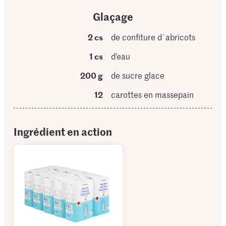
Glaçage
2 cs
de confiture d´abricots
1 cs
d’eau
200 g
de sucre glace
12
carottes en massepain
Ingrédient en action