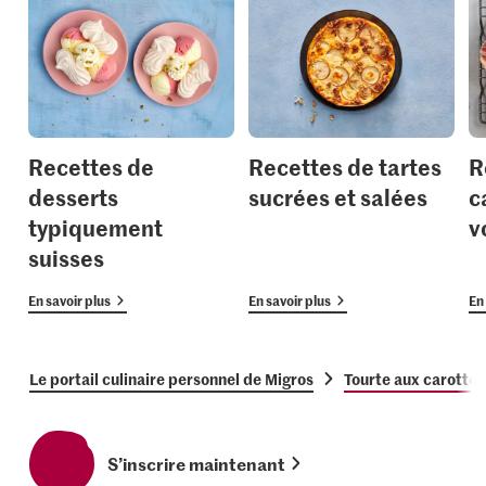
Recettes de
Recettes de tartes
R
desserts
sucrées et salées
c
typiquement
v
suisses
En savoir plus
En savoir plus
En 
Le portail culinaire personnel de Migros
Tourte aux carottes
S’inscrire maintenant