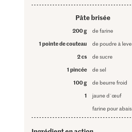
Pâte brisée
200 g
de farine
1 pointe de couteau
de poudre à leve
2 cs
de sucre
1 pincée
de sel
100 g
de beurre froid
1
jaune d´œuf
farine pour abais
Ingrédient en action