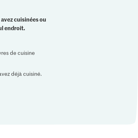
 avez cuisinées ou
l endroit.
vres de cuisine
vez déjà cuisiné.