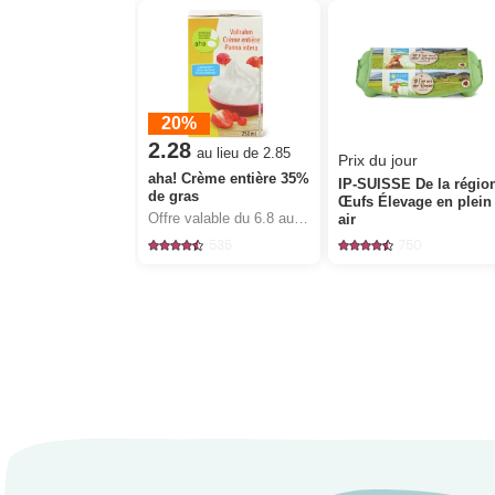
20%
2.28
au lieu de 2.85
Prix du jour
aha! Crème entière 35%
IP-SUISSE De la régio
de gras
Œufs Élevage en plein
Offre valable du 6.8 au 12.8.2026, jusqu’à épuisement du stock.
air
535
750