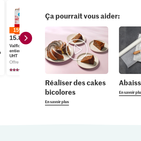
Ça pourrait vous aider:
15%
20%
15.80
au lieu de 18.60
15.20
1.80
au lieu de 19.00
Valflora IP-SUISSE Lait
entier 3.5 % de gras,
Migros IP-SUISSE
n
M-Classic 
UHT
Farine fleur
Cristal Sucr
Offre valable du 6.8 au 12.8.2026, jusqu’à épuisement du stock.
Offre valable du 6.8 au 12.8.2026, jusqu’à épuisement du stock.
cristallisé
345
5
11
Réaliser des cakes
Abaiss
bicolores
En savoir pl
En savoir plus