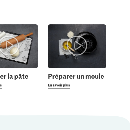
2.30
IP-SUISSE
Migros Sucre brut à
3.85
e fin
partir de canne à sucre
Die Butter Beurre
gros cristaux
46
2727
432
er la pâte
Préparer un moule
us
En savoir plus