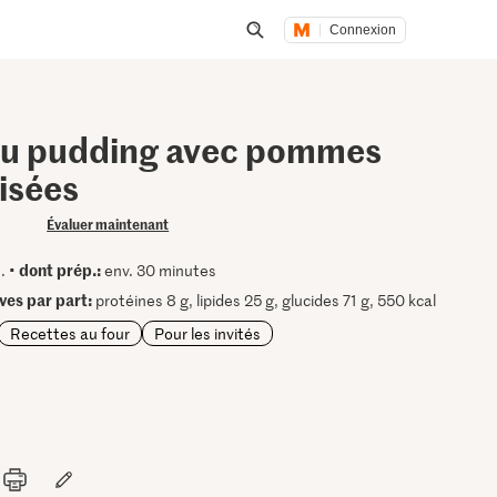
Connexion
Lancer une recherche
au pudding avec pommes
isées
Évaluer maintenant
dont prép.:
. •
env. 30 minutes
ives par part:
protéines 8 g, lipides 25 g, glucides 71 g, 550 kcal
Recettes au four
Pour les invités