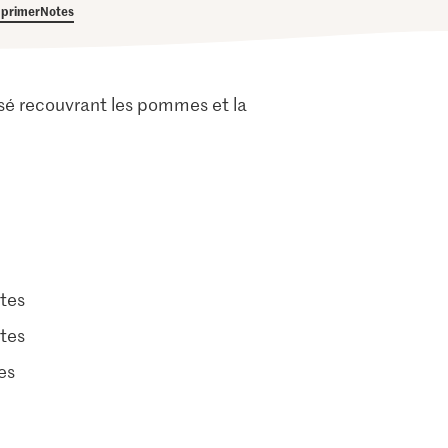
primer
Notes
isé recouvrant les pommes et la
tes
tes
es