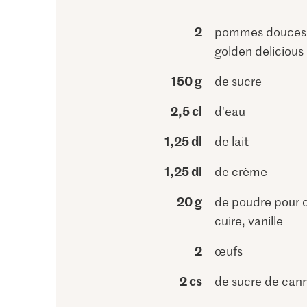
2
pommes douces, 
golden delicious
150 g
de sucre
2,5 cl
d'eau
1,25 dl
de lait
1,25 dl
de crème
20 g
de poudre pour 
cuire, vanille
2
œufs
2 cs
de sucre de can