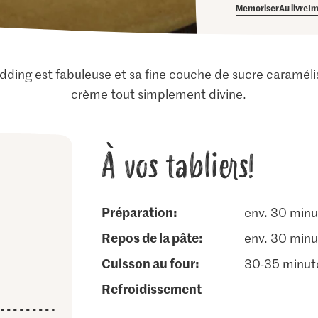
Memoriser
Au livre
Im
dding est fabuleuse et sa fine couche de sucre caramél
crème tout simplement divine.
À vos tabliers!
Préparation:
env. 30 minu
repos de la pâte:
env. 30 minu
cuisson au four:
30-35 minut
Ø
refroidissement