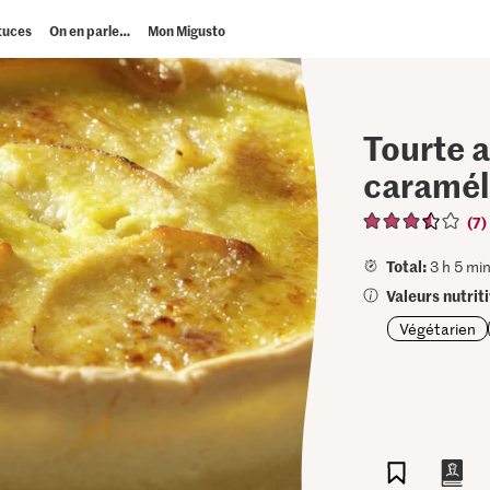
tuces
On en parle…
Mon Migusto
Tourte 
caramél
(7)
Total:
3 h 5 min
Valeurs nutrit
Végétarien