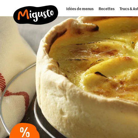
Idées de menus
Recettes
Trucs & As