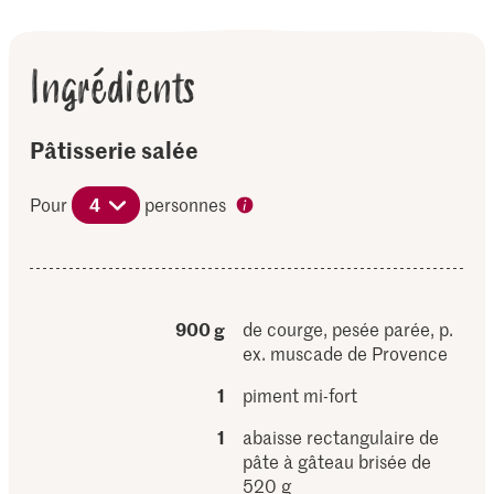
Ingrédients
Pâtisserie salée
Pour
4
personnes
900 g
de courge, pesée parée, p.
ex. muscade de Provence
1
piment mi-fort
1
abaisse rectangulaire de
pâte à gâteau brisée de
520 g