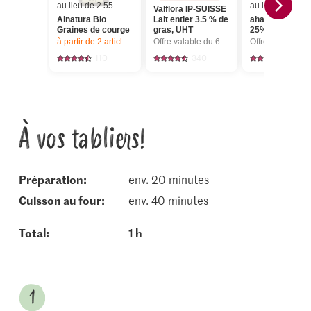
au lieu de 2.55
au lieu de 2.45
Valflora IP-SUISSE
Alnatura Bio
Lait entier 3.5 % de
aha! Demi-crè
Graines de courge
gras, UHT
25% de gras
à partir de 2
articles,
Offre valable du 6.8 au 12.8.2026, jusqu’à épu
Offre valable du 6.8 au 12.8.2026, jusqu’à épuisement du stock.
110
340
784
À vos tabliers!
Préparation:
env. 20 minutes
cuisson au four:
env. 40 minutes
Total:
1 h