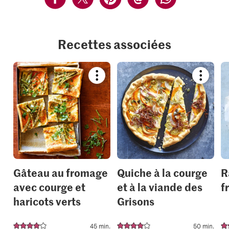
Recettes associées
Bookmark
Bookmar
recipe
recipe
or
or
add
add
it
it
to
to
your
your
collections.
collection
Gâteau au fromage
Quiche à la courge
R
avec courge et
et à la viande des
f
haricots verts
Grisons
45 min.
50 min.