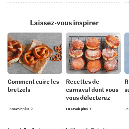
Laissez-vous inspirer
Comment cuire les
Recettes de
R
bretzels
carnaval dont vous
s
vous délecterez
En savoir plus
En savoir plus
En 