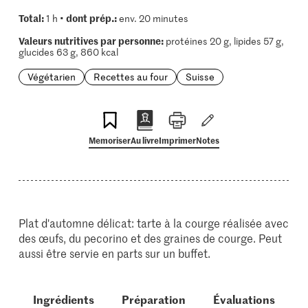
Total:
dont prép.:
1 h •
env. 20 minutes
Valeurs nutritives par personne:
protéines 20 g, lipides 57 g,
glucides 63 g, 860 kcal
Végétarien
Recettes au four
Suisse
Memoriser
Au livre
Imprimer
Notes
Plat d'automne délicat: tarte à la courge réalisée avec
des œufs, du pecorino et des graines de courge. Peut
aussi être servie en parts sur un buffet.
Ingrédients
Préparation
Évaluations