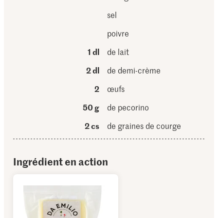
sel
poivre
1 dl
de lait
2 dl
de demi-crème
2
œufs
50 g
de pecorino
2 cs
de graines de courge
Ingrédient en action