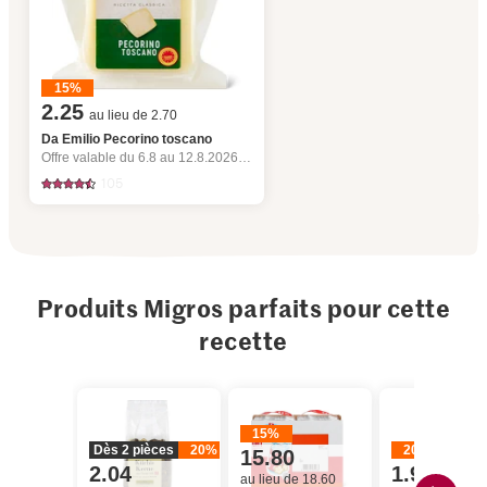
15%
2.25
au lieu de 2.70
Da Emilio Pecorino toscano
Offre valable du 6.8 au 12.8.2026, jusqu’à épuisement du stock.
105
Produits Migros parfaits pour cette
recette
15%
Dès 2 pièces
20%
20%
15.80
2.04
1.96
au lieu de 18.60