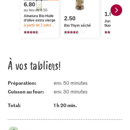
6.80
au lieu de 8.50
1.05
Alnatura Bio Huile
2.50
d’olive extra vierge
Jura Sel Sel iod
à partir de 2
articles,
Offre valable du 6.8 au 12.8.2026, jusqu’à épu
Bio Thym séché
fluoré
125
130
1241
À vos tabliers!
Préparation:
env. 50 minutes
cuisson au four:
env. 30 minutes
Total:
1 h 20 min.