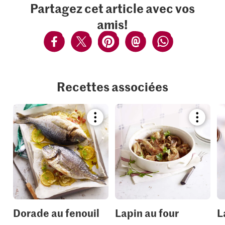
Partagez cet article avec vos
amis!
Recettes associées
Bookmark
Bookmar
recipe
recipe
or
or
add
add
it
it
to
to
your
your
collections.
collection
Dorade au fenouil
Lapin au four
L