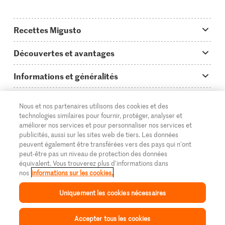
Recettes Migusto
App Migusto
Découvertes et avantages
Idées de menus
Trucs & astuces
Informations et généralités
Plats principaux
On en parle...
Questions concernant Migusto
Découvrir
Nous et nos partenaires utilisons des cookies et des
Simple & vite prêt
Tutoriels
Cuisiner avec Migusto
Supermarché
technologies similaires pour fournir, protéger, analyser et
améliorer nos services et pour personnaliser nos services et
Apéritif
FR
Glossaire des ingrédients
DE
IT
Service clientèle & contact
publicités, aussi sur les sites web de tiers. Les données
Migros Online
peuvent également être transférées vers des pays qui n'ont
Préparations au four
Login Migusto
peut-être pas un niveau de protection des données
Publicité
À propos de Migros
équivalent. Vous trouverez plus d'informations dans
Enfants & famille
nos
informations sur les cookies.
Magazine Migusto
Impressum
Magasins
© 2026 La Fédération des coopératives Migros
Uniquement les cookies nécessaires
Toutes les recettes
Concours
Mentions légales
Cumulus
Accepter tous les cookies
Protection des données
Migros Magazine
Inspiration
Collection
Recettes
Mon Migusto
Menu