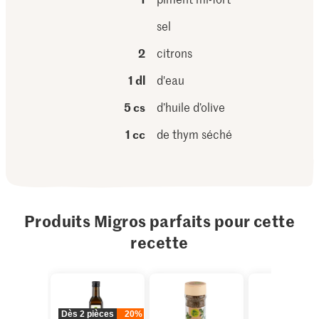
sel
2
citrons
1 dl
d'eau
5 cs
d’huile d’olive
1 cc
de thym séché
Produits Migros parfaits pour cette
recette
Dès 2 pièces
20%