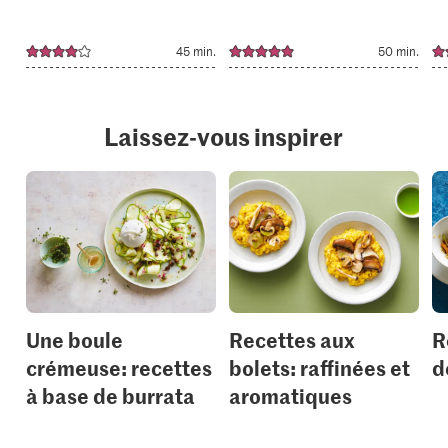
45 min.
50 min.
Laissez-vous inspirer
Une boule
Recettes aux
R
crémeuse: recettes
bolets: raffinées et
d
à base de burrata
aromatiques