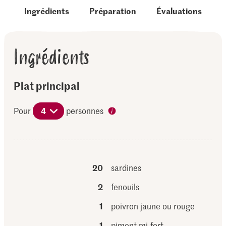
Ingrédients
Préparation
Évaluations
Ingrédients
Plat principal
Pour
4
personnes
20
sardines
2
fenouils
1
poivron jaune ou rouge
1
piment mi-fort