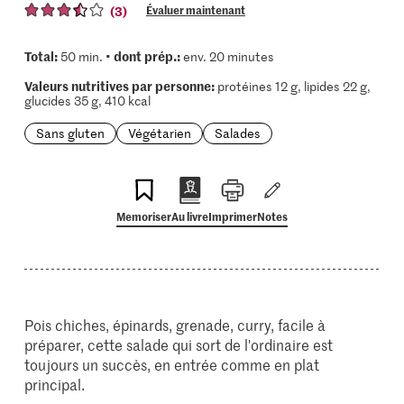
(3)
Évaluer maintenant
Total:
dont prép.:
50 min. •
env. 20 minutes
Valeurs nutritives par personne:
protéines 12 g, lipides 22 g,
glucides 35 g, 410 kcal
Sans gluten
Végétarien
Salades
Memoriser
Au livre
Imprimer
Notes
Pois chiches, épinards, grenade, curry, facile à
préparer, cette salade qui sort de l'ordinaire est
toujours un succès, en entrée comme en plat
principal.