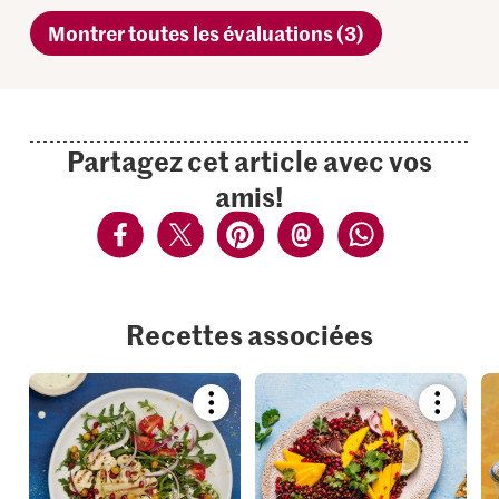
Montrer toutes les évaluations (3)
Partagez cet article avec vos
amis!
Recettes associées
Bookmark
Bookmar
recipe
recipe
or
or
add
add
it
it
to
to