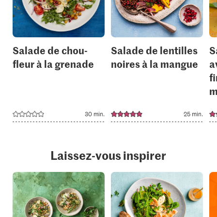
your
your
collections.
collection
Salade de chou-
Salade de lentilles
S
fleur à la grenade
noires à la mangue
a
f
m
30 min.
25 min.
Laissez-vous inspirer