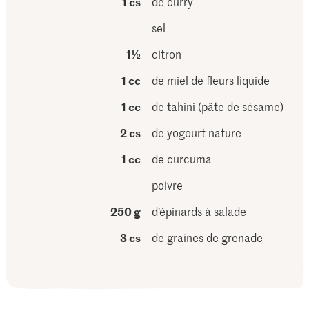
1 cs
de curry
sel
1½
citron
1 cc
de miel de fleurs liquide
1 cc
de tahini (pâte de sésame)
2 cs
de yogourt nature
1 cc
de curcuma
poivre
250 g
d’épinards à salade
3 cs
de graines de grenade