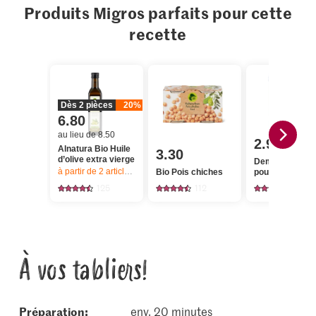
Produits Migros parfaits pour cette
recette
Dès 2 pièces
20%
6.80
au lieu de 8.50
2.95
Alnatura Bio Huile
3.30
d’olive extra vierge
Demeter Jeun
à partir de 2
articles,
Offre valable du 6.8 au 12.8.2026, jusqu’à épu
Bio Pois chiches
pousses d’épin
125
112
169
À vos tabliers!
Préparation:
env. 20 minutes