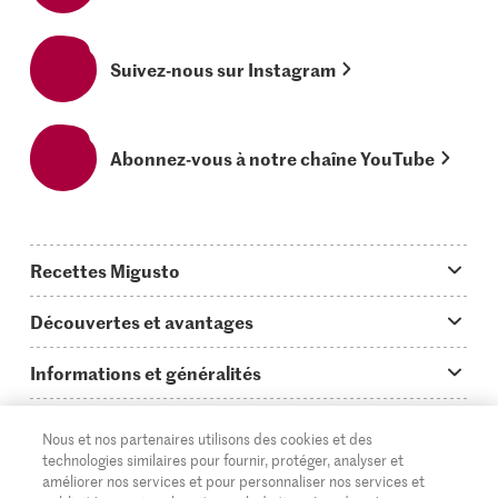
Suivez-nous sur Instagram
Abonnez-vous à notre chaîne YouTube
Recettes Migusto
App Migusto
Découvertes et avantages
Idées de menus
Trucs & astuces
Informations et généralités
Plats principaux
On en parle...
Questions concernant Migusto
Découvrir
Nous et nos partenaires utilisons des cookies et des
Simple & vite prêt
Tutoriels
Cuisiner avec Migusto
Supermarché
technologies similaires pour fournir, protéger, analyser et
améliorer nos services et pour personnaliser nos services et
Apéritif
FR
DE
IT