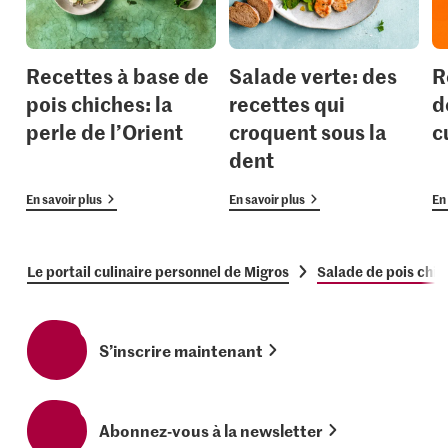
Recettes à base de
Salade verte: des
R
pois chiches: la
recettes qui
d
perle de l’Orient
croquent sous la
c
dent
En savoir plus
En savoir plus
En 
Le portail culinaire personnel de Migros
Salade de pois chic
S’inscrire maintenant
Abonnez-vous à la newsletter