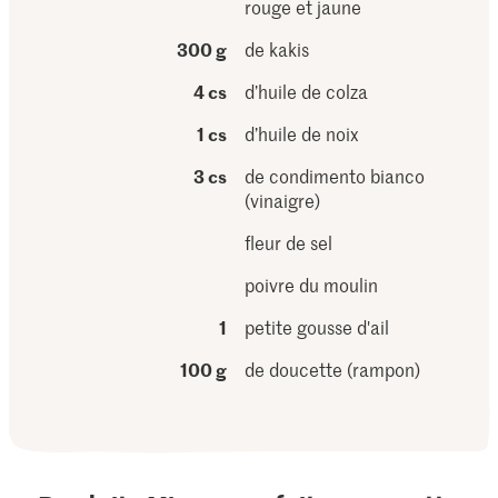
rouge et jaune
300 g
de kakis
4 cs
d’huile de colza
1 cs
d’huile de noix
3 cs
de condimento bianco
(vinaigre)
fleur de sel
poivre du moulin
1
petite gousse d'ail
100 g
de doucette (rampon)