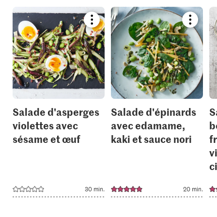
Bookmark
Bookmar
recipe
recipe
or
or
add
add
it
it
to
to
your
your
collections.
collection
Salade d'asperges
Salade d'épinards
S
violettes avec
avec edamame,
b
sésame et œuf
kaki et sauce nori
f
v
c
30 min.
20 min.