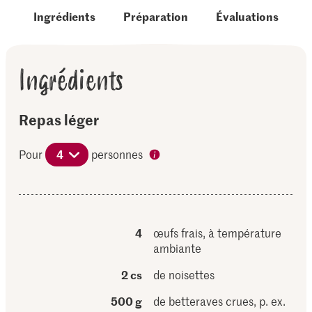
Ingrédients
Préparation
Évaluations
Ingrédients
Repas léger
Pour
4
personnes
4
œufs frais, à température
ambiante
2 cs
de noisettes
500 g
de betteraves crues, p. ex.