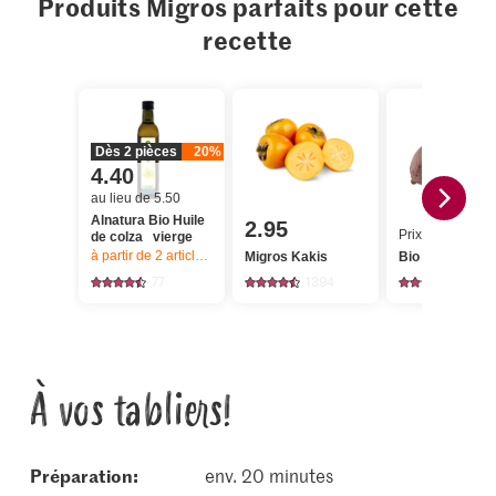
Produits Migros parfaits pour cette
recette
Dès 2 pièces
20%
4.40
au lieu de 5.50
Alnatura Bio Huile
2.95
Prix du jour
de colza vierge
à partir de 2
articles,
Offre valable du 6.8 au 12.8.2026, jusqu’à épu
Migros Kakis
Bio Betterave
77
1394
202
À vos tabliers!
Préparation:
env. 20 minutes