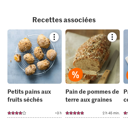
Recettes associées
Bookmark
Bookmar
recipe
recipe
or
or
add
add
it
it
to
to
your
your
collections.
collection
Petits pains aux
Pain de pommes de
P
fruits séchés
terre aux graines
c
>3 h
2 h 45 min.