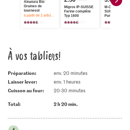
Alnatura Bio
Graines de
Migros IP-SUISSE
M-Classic IP-
tournesol
Farine complète
SUISSE Farine 
à partir de 2
articles,
Offre valable du 6.8 au 12.8.2026, jusqu’à épu
Typ 1600
PurÉpeautre
Classic
80
217
219
À vos tabliers!
Préparation:
env. 20 minutes
laisser lever:
env. 1 heures
cuisson au four:
20-30 minutes
Total:
2 h 20 min.