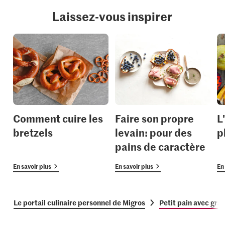
Laissez-vous inspirer
Comment cuire les
Faire son propre
L
bretzels
levain: pour des
p
pains de caractère
En savoir plus
En savoir plus
En 
Le portail culinaire personnel de Migros
Petit pain avec grai