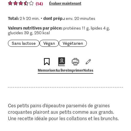
(14)
Évaluer maintenant
Total:
dont prép.:
2 h 20 min. •
env. 20 minutes
Valeurs nutritives par pièce:
protéines 11 g, lipides 4 g,
glucides 39 g, 250 kcal
Sans lactose
Végan
Végétarien
Memoriser
Au livre
Imprimer
Notes
Ces petits pains d’épeautre parsemés de graines
croquantes plairont aux petits comme aux grands.
Une recette idéale pour les collations et les brunchs.