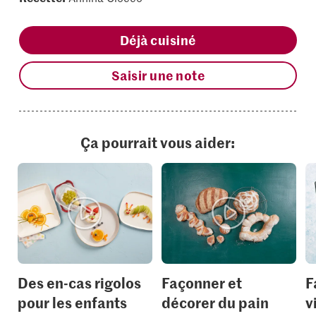
Déjà cuisiné
Saisir une note
Ça pourrait vous aider:
Des en-cas rigolos
Façonner et
F
pour les enfants
décorer du pain
v