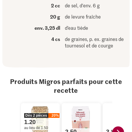
2 cc
de sel, d'env. 6 g
20 g
de levure fraîche
env. 3,25 dl
d’eau tiède
4 cs
de graines, p. ex. graines de
tournesol et de courge
Produits Migros parfaits pour cette
recette
Dès 2 pièces
20%
1.20
au lieu de 1.50
2.50
3.80