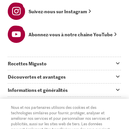
Suivez-nous sur Instagram
Abonnez-vous à notre chaîne YouTube
Recettes Migusto
App Migusto
Découvertes et avantages
Idées de menus
Trucs & astuces
Informations et généralités
Plats principaux
On en parle...
Questions concernant Migusto
Découvrir
Nous et nos partenaires utilisons des cookies et des
Simple & vite prêt
Tutoriels
Cuisiner avec Migusto
Supermarché
technologies similaires pour fournir, protéger, analyser et
améliorer nos services et pour personnaliser nos services et
Apéritif
FR
Glossaire des ingrédients
DE
IT
Service clientèle & contact
publicités, aussi sur les sites web de tiers. Les données
Migros Online