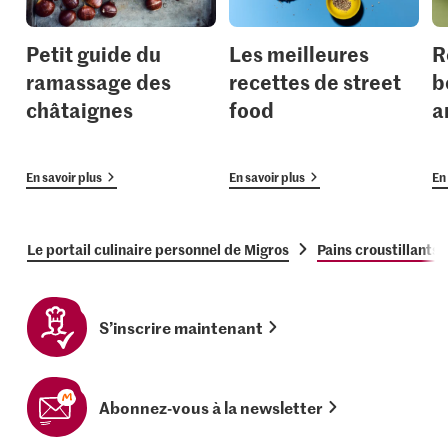
Petit guide du
Les meilleures
R
ramassage des
recettes de street
b
châtaignes
food
a
En savoir plus
En savoir plus
En 
Le portail culinaire personnel de Migros
Pains croustillants
S’inscrire maintenant
Abonnez-vous à la newsletter