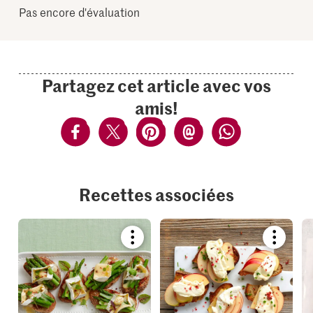
Pas encore d'évaluation
Partagez cet article avec vos
amis!
Recettes associées
Bookmark
Bookmar
recipe
recipe
or
or
add
add
it
it
to
to
your
your