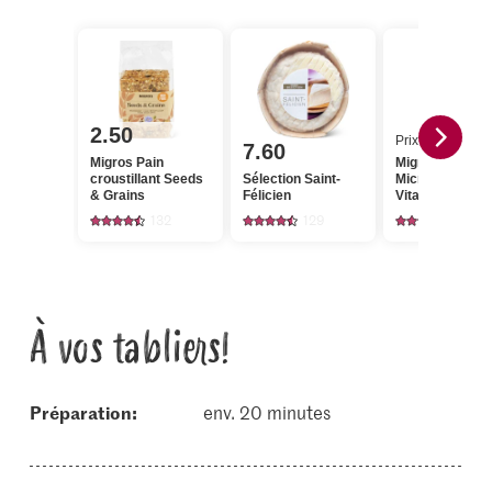
2.50
Prix du jour
7.60
Migros Pain
Migros
croustillant Seeds
Sélection Saint-
Microgreens
& Grains
Félicien
Vitalmix
132
129
3
À vos tabliers!
Préparation:
env. 20 minutes