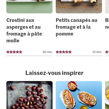
collections.
collection
Crostini aux
Petits canapés au
B
asperges et au
fromage et à la
n
fromage à pâte
pomme
molle
30 min.
10 min.
Laissez-vous inspirer