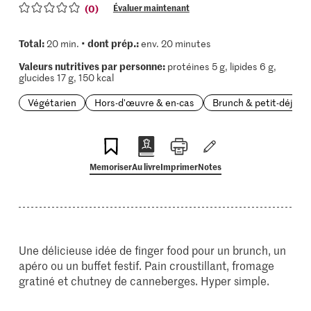
(0)
Évaluer maintenant
Total:
dont prép.:
20 min. •
env. 20 minutes
Valeurs nutritives par personne:
protéines 5 g, lipides 6 g,
glucides 17 g, 150 kcal
Végétarien
Hors-d'œuvre & en-cas
Brunch & petit-déjeun
Memoriser
Au livre
Imprimer
Notes
Une délicieuse idée de finger food pour un brunch, un
apéro ou un buffet festif. Pain croustillant, fromage
gratiné et chutney de canneberges. Hyper simple.