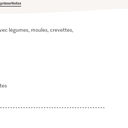
primer
Notes
 avec légumes, moules, crevettes,
tes