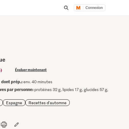
Connexion
Lancer une recherche
que
5)
Évaluer maintenant
dont prép.:
•
env. 40 minutes
ives par personne:
protéines 32 g, lipides 17 g, glucides 57 g,
Espagne
Recettes d'automne