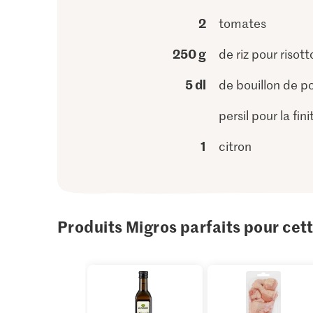
2
tomates
250 g
de riz pour risott
5 dl
de bouillon de p
persil pour la fini
1
citron
Produits Migros parfaits pour cet