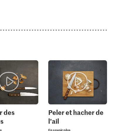
r des
Peler et hacher de
ns
l’ail
us
En savoir plus