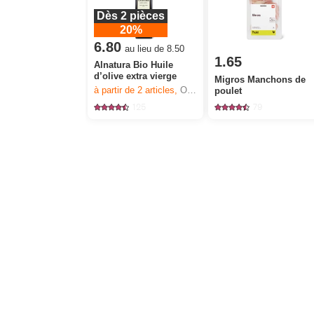
Dès 2 pièces
20%
6.80
au lieu de 8.50
1.65
Alnatura Bio Huile
d’olive extra vierge
Migros Manchons de
à partir de 2
articles,
Offre valable du 6.8 au 12.8.2026, jusqu’à épuisement du stock.
poulet
125
79