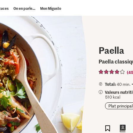
tuces
On en parle…
Mon Migusto
Paella
Paella classi
(4
Total:
40 min. 
Valeurs nutrit
510 kcal
Plat principal