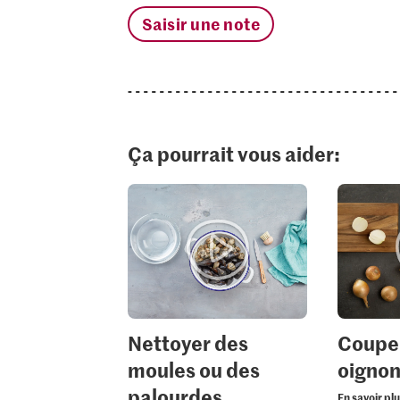
Saisir une note
Ça pourrait vous aider:
Nettoyer des
Coupe
moules ou des
oigno
palourdes
En savoir pl