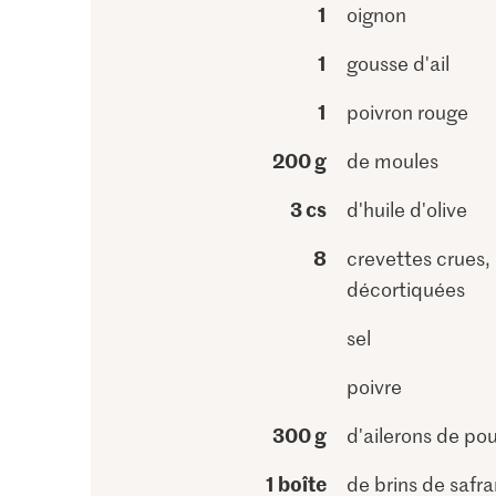
1
oignon
1
gousse d'ail
1
poivron rouge
200 g
de moules
3 cs
d'huile d'olive
8
crevettes crues,
décortiquées
sel
poivre
300 g
d'ailerons de pou
1 boîte
de brins de safra