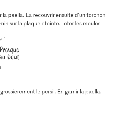
r la paella. La recouvrir ensuite d'un torchon
 min sur la plaque éteinte. Jeter les moules
7.95
1.00
M-Classic Moules
M-Budget Bouillon de
fraîches
poule en cubes
81
138
crevettes
Presque
au bout
 grossièrement le persil. En garnir la paella.