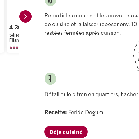
Répartir les moules et les crevettes su
de cuisine et la laisser reposer env. 10
4.30
restées fermées après cuisson.
1.80
Sélection Bio
Filaments de safran
Migros Risotto d’Italia
Prix du jour
3
135
Queues de 
Détailler le citron en quartiers, hacher
Recette:
Feride Dogum
Déjà cuisiné