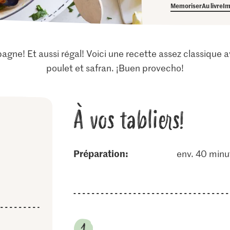
Memoriser
Au livre
Im
pagne! Et aussi régal! Voici une recette assez classique
poulet et safran. ¡Buen provecho!
À vos tabliers!
Préparation:
env. 40 minu